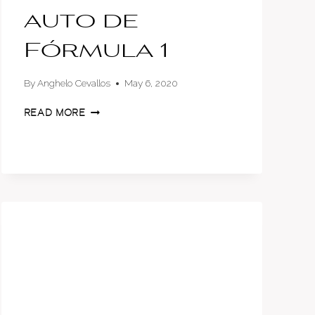
auto de
Fórmula 1
By
Anghelo Cevallos
May 6, 2020
JUAN
READ MORE
MANUEL
CORREA
RELATA
CÓMO
ES
PILOTAR
UN
AUTO
DE
FÓRMULA
1