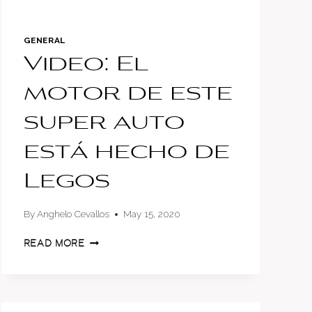
GENERAL
Video: El
motor de este
super auto
está hecho de
Legos
By
Anghelo Cevallos
May 15, 2020
VIDEO:
READ MORE
EL
MOTOR
DE
ESTE