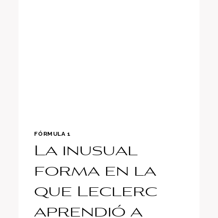
¡UN
LUJO
TOTAL!
FÓRMULA 1
La inusual
forma en la
que Leclerc
aprendió a