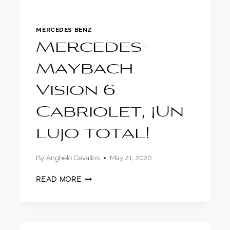
MERCEDES BENZ
Mercedes-
Maybach
Vision 6
Cabriolet, ¡Un
lujo total!
By
Anghelo Cevallos
May 21, 2020
MERCEDES-
READ MORE
MAYBACH
VISION
6
CABRIOLET,