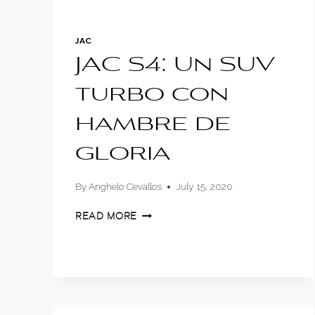
JAC
JAC S4: Un SUV
turbo con
hambre de
gloria
By
Anghelo Cevallos
July 15, 2020
JAC
READ MORE
S4:
UN
SUV
TURBO
CON
HAMBRE