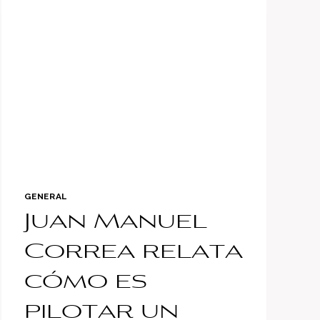
SUPER
AUTO
ESTÁ
HECHO
DE
LEGOS
GENERAL
Juan Manuel
Correa relata
cómo es
pilotar un