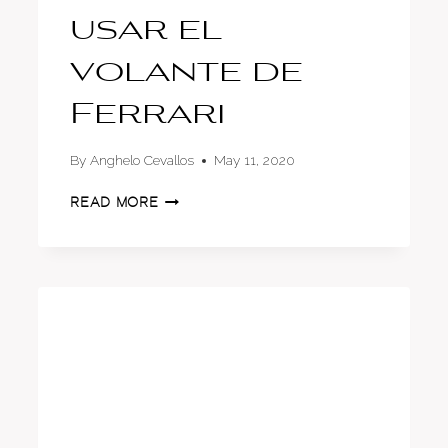
usar el
volante de
Ferrari
By
Anghelo Cevallos
May 11, 2020
LA
READ MORE
INUSUAL
FORMA
EN
LA
QUE
LECLERC
APRENDIÓ
A
USAR
EL
VOLANTE