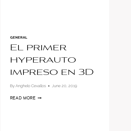
GENERAL
El primer
hyperauto
impreso en 3D
By
Anghelo Cevallos
June 20, 2019
EL
READ MORE
PRIMER
HYPERAUTO
IMPRESO
EN
3D