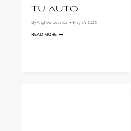
tu auto
By
Anghelo Cevallos
May 13, 2020
5
READ MORE
CONSEJOS
PARA
ALARGAR
LA
VIDA
ÚTIL
DE
LA
BATERÍA
DE
TU
AUTO