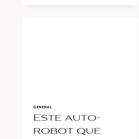
TODO
LO
QUE
DEBES
CONOCER
DEL
SEDÁN
MÁS
VENDIDO
DE
KIA
GENERAL
Este auto-
robot que