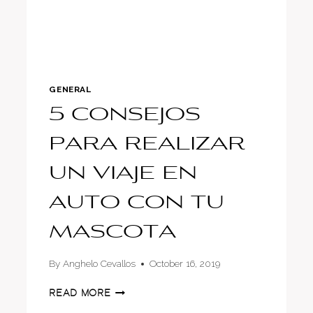
DE
FERRARI
GENERAL
5 consejos
para realizar
un viaje en
auto con tu
mascota
By
Anghelo Cevallos
October 16, 2019
5
READ MORE
CONSEJOS