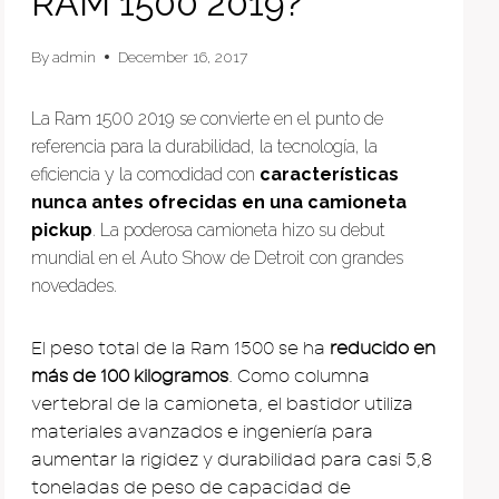
RAM 1500 2019?
By
admin
December 16, 2017
La Ram 1500 2019 se convierte en el punto de
referencia para la durabilidad, la tecnología, la
eficiencia y la comodidad con
características
nunca antes ofrecidas en una camioneta
pickup
. La poderosa camioneta hizo su debut
mundial en el Auto Show de Detroit con grandes
novedades.
El peso total de la Ram 1500 se ha
reducido en
más de 100 kilogramos
. Como columna
vertebral de la camioneta, el bastidor utiliza
materiales avanzados e ingeniería para
aumentar la rigidez y durabilidad para casi 5,8
toneladas de peso de capacidad de