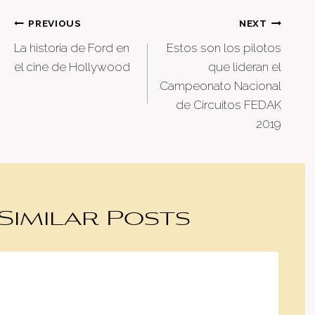
Post
PREVIOUS
NEXT
La historia de Ford en
Estos son los pilotos
navigation
el cine de Hollywood
que lideran el
Campeonato Nacional
de Circuitos FEDAK
2019
Similar Posts