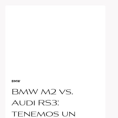
UN
BMW
X3
ÚNICO
CON
CUATRO
TURBOS
BMW
BMW M2 vs.
Audi RS3:
tenemos un