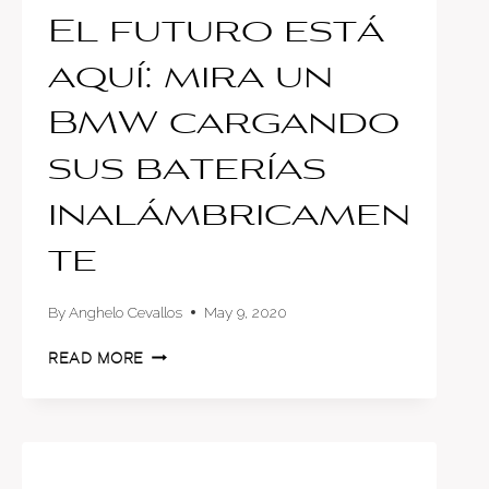
El futuro está
aquí: mira un
BMW cargando
sus baterías
inalámbricamen
te
By
Anghelo Cevallos
May 9, 2020
EL
READ MORE
FUTURO
ESTÁ
AQUÍ:
MIRA
UN