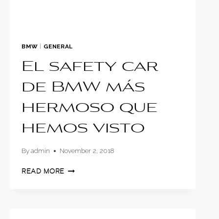
BMW
|
GENERAL
El safety car
de BMW más
hermoso que
hemos visto
By
admin
November 2, 2018
EL
READ MORE
SAFETY
CAR
DE
BMW