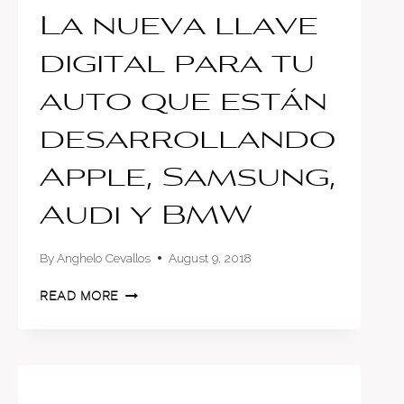
La nueva llave
digital para tu
auto que están
desarrollando
Apple, Samsung,
Audi y BMW
By
Anghelo Cevallos
August 9, 2018
LA
READ MORE
NUEVA
LLAVE
DIGITAL
PARA
TU