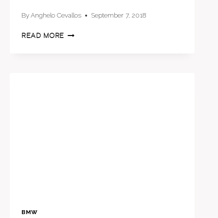
By
Anghelo Cevallos
September 7, 2018
BMW
READ MORE
QUIERE
APODERARSE
DEL
MERCADO
DE
LOS
SCOOTERS
BMW