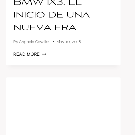
BMW iX3: el
inicio de una
nueva era
By
Anghelo Cevallos
May 10, 2018
BMW
READ MORE
IX3:
EL
INICIO
DE
UNA
NUEVA
ERA