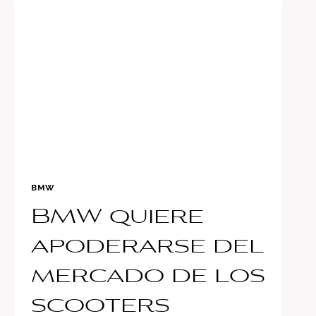
MÁS
HERMOSO
QUE
HEMOS
VISTO
BMW
BMW quiere
apoderarse del
mercado de los
scooters