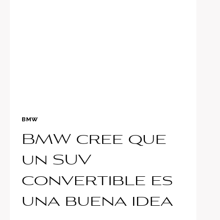
AUTO
QUE
ESTÁN
DESARROLLANDO
APPLE,
SAMSUNG,
AUDI
Y
BMW
BMW
BMW cree que
un SUV
convertible es
una buena idea