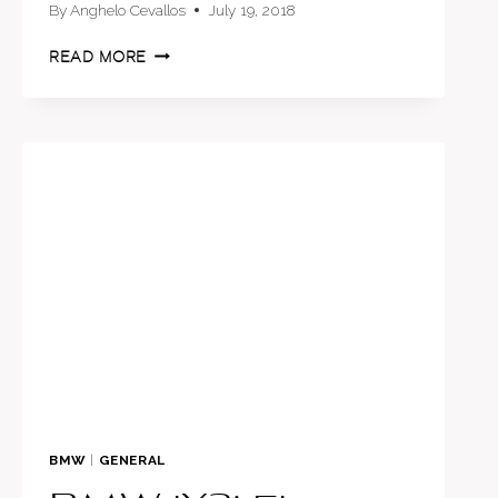
By
Anghelo Cevallos
July 19, 2018
BMW
READ MORE
CREE
QUE
UN
SUV
CONVERTIBLE
ES
UNA
BUENA
IDEA
BMW
|
GENERAL