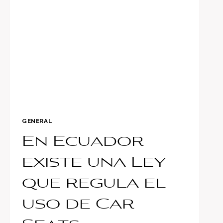
COMPRAR
UN
CAR
SEAT
GENERAL
En Ecuador
existe una Ley
que regula el
uso de Car