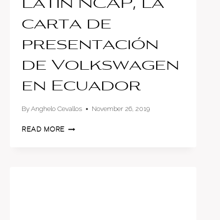
Latin NCAP, la
carta de
presentación
de Volkswagen
en Ecuador
By
Anghelo Cevallos
November 26, 2019
LATIN
READ MORE
NCAP,
LA
CARTA
DE
PRESENTACIÓN
DE
VOLKSWAGEN
EN
ECUADOR