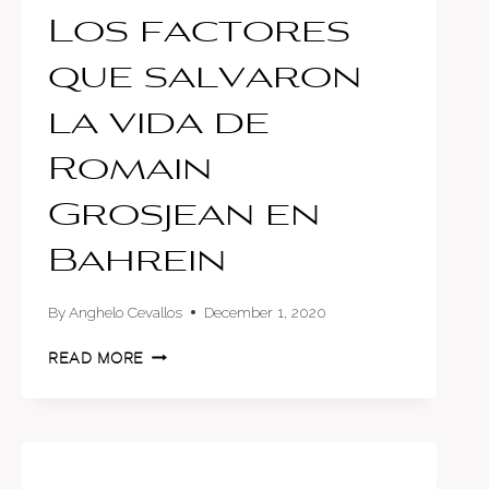
Los factores
que salvaron
la vida de
Romain
Grosjean en
Bahrein
By
Anghelo Cevallos
December 1, 2020
LOS
READ MORE
FACTORES
QUE
SALVARON
LA
VIDA