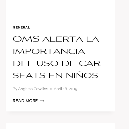
GENERAL
OMS alerta la
importancia
del uso de car
seats en niños
By
Anghelo Cevallos
April 16, 2019
OMS
READ MORE
ALERTA
LA
IMPORTANCIA
DEL