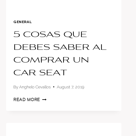
GENERAL
5 cosas que
debes saber al
comprar un
car seat
By
Anghelo Cevallos
August 7, 2019
5
READ MORE
COSAS
QUE
DEBES
SABER
AL