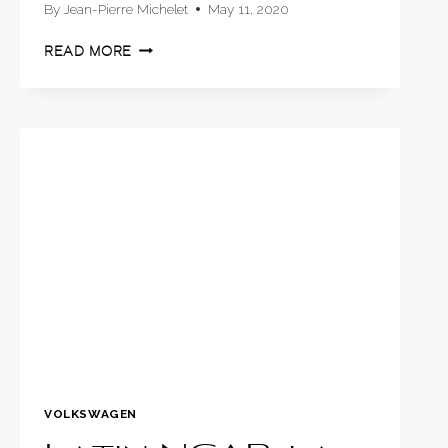
By
Jean-Pierre Michelet
May 11, 2020
BENEFICIOS
READ MORE
DE
LA
PROYECCIÓN
HOLOGRÁFICA
EN
EL
PARABRISAS
VOLKSWAGEN