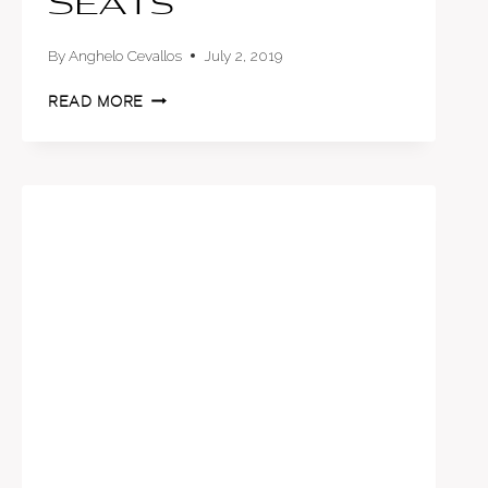
Seats
By
Anghelo Cevallos
July 2, 2019
EN
READ MORE
ECUADOR
EXISTE
UNA
LEY
QUE
REGULA
EL
USO
DE
CAR
SEATS