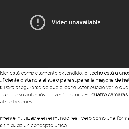
der está completamente extendido,
el techo está a unos
suficiente distancia al suelo para superar la mayoría de h
s
. Para asegurarse de que el conductor puede ver lo que
ajo de su automóvil, el vehículo incluye
cuatro cámaras 
atro divisiones.
lmente inutilizable en el mundo real, pero como una for
s sin duda un concepto único.