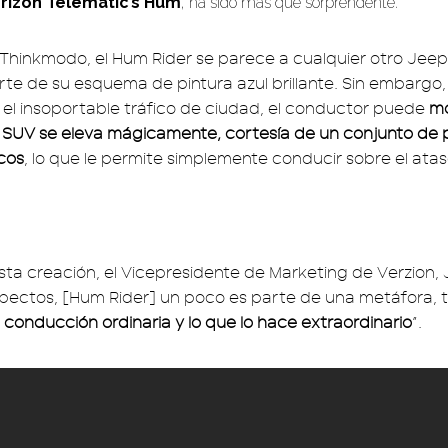
rizon Telematic’s Hum
, ha sido más que sorprendente.
Thinkmodo, el Hum Rider se parece a cualquier otro Jee
te de su esquema de pintura azul brillante. Sin embargo, 
el insoportable tráfico de ciudad, el conductor puede
mo
el SUV se eleva mágicamente, cortesía de un conjunto de
icos
, lo que le permite simplemente conducir sobre el ata
ta creación, el Vicepresidente de Marketing de Verzion, J
ectos, [Hum Rider] un poco es parte de una metáfora, t
 conducción ordinaria y lo que lo hace extraordinario
”.