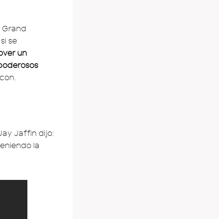
p Grand
si se
ver un
 poderosos
scon.
ay Jaffin dijo:
eniendo la