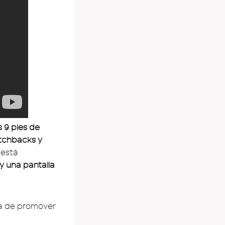
 9 pies de
atchbacks y
 está
y una pantalla
ma de promover