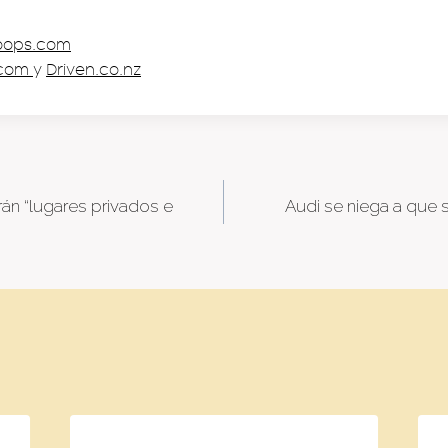
oops.com
.com
y
Driven.co.nz
n “lugares privados e
Audi se niega a que 
tion