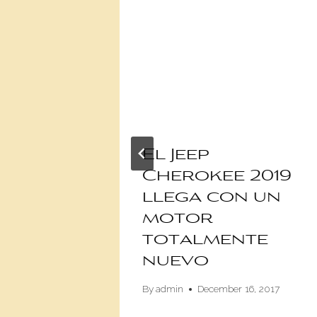
rs
El Jeep
 una
Cherokee 2019
 lista
llega con un
motor
totalmente
nuevo
June 1, 2020
By
admin
December 16, 2017