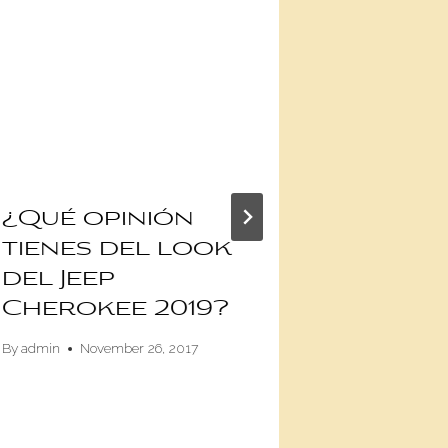
¿Qué opinión
Jeep G
tienes del look
Hercul
del Jeep
perfec
Cherokee 2019?
de la 
Rapto
By
admin
November 26, 2017
By
Anghelo Cev