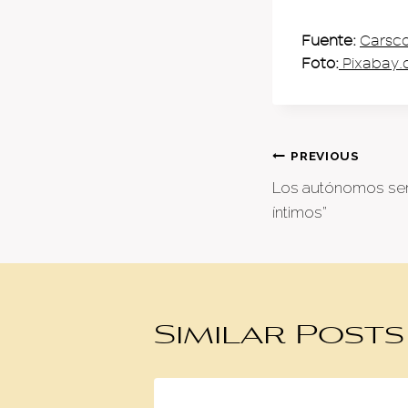
Fuente:
Carsc
Foto:
Pixabay
Post
PREVIOUS
Los autónomos será
naviga
íntimos”
Similar Posts