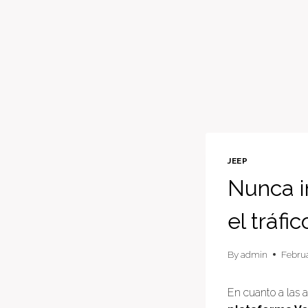
JEEP
Nunca i
el tráfic
By
admin
Februa
En cuanto a las 