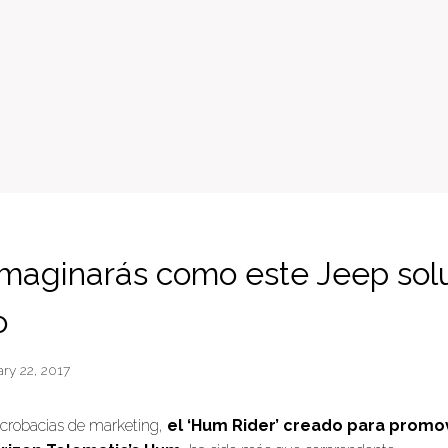
maginarás como este Jeep sol
o
ry 22, 2017
acrobacias de marketing,
el ‘Hum Rider’ creado para promo