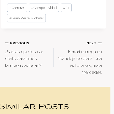
Post
#
Carreras
#
Competitividad
#
F1
Tags:
#
Jean-Pierre Michelet
Post
PREVIOUS
NEXT
¿Sabías que los car
Ferrari entrega en
navigation
seats para niños
“bandeja de plata” una
también caducan?
victoria segura a
Mercedes
Similar Posts