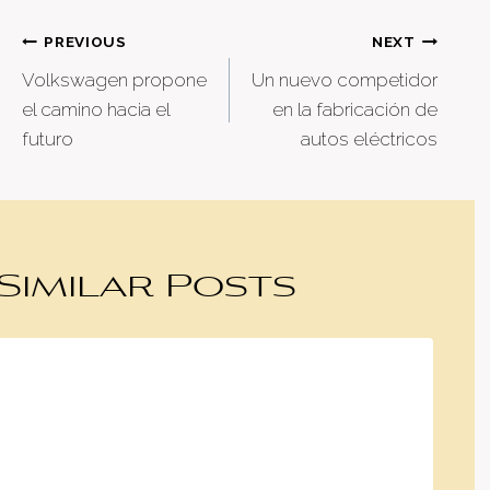
Post
PREVIOUS
NEXT
Volkswagen propone
Un nuevo competidor
navigation
el camino hacia el
en la fabricación de
futuro
autos eléctricos
Similar Posts