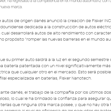
ker, ha regresado a la competencia en el mundo automotriz con
nueva marca.
e autos de origen danés anunció la creación de Fisker INC
dounidense dedicada a la construcción de autos eléctri
la cual desarrollará autos de alto rendimiento con caracter
o propósito “romper las nuevas barreras en el mundo aut
ue su primer auto saldrá a la luz en el segundo semestre d
a batería patentada con un nivel significativamente má
trica que cualquier otro en el mercado. Esto será posible
ilial especializada en baterías, Fisker Nanotech.
cante danés, el trabajo de la compañía por los últimos dos
loso, lo cual le ha brindado la confianza para asegurar 
erías que ninguna otra marca posee, y que no hay otra 
e asemeje al nivel de eficiencia de los paquetes de bate