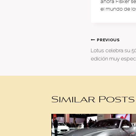
ahora Fisker s
el mundo de los
Post
PREVIOUS
Lotus celebra su 5
naviga
edición muy especi
Similar Posts