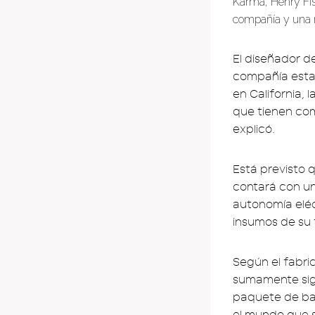
Karma, Henry Fis
compañía y una 
El diseñador d
compañía esta
en California, 
que tienen com
explicó.
Está previsto q
contará con un
autonomía eléc
insumos de su f
Según el fabri
sumamente sigi
paquete de bat
el mundo que s