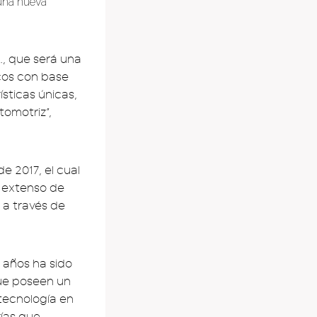
 una nueva
., que será una
cos con base
ísticas únicas,
omotriz”,
e 2017, el cual
s extenso de
 a través de
 años ha sido
que poseen un
tecnología en
rías que