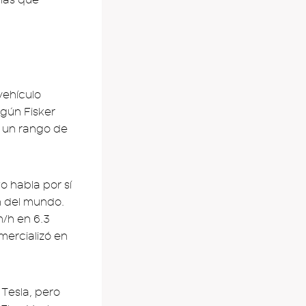
vehículo
gún Fisker
 un rango de
o habla por sí
m del mundo.
/h en 6.3
mercializó en
Tesla, pero