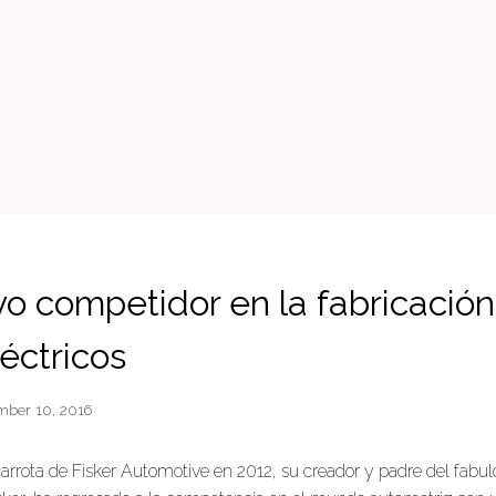
o competidor en la fabricació
éctricos
mber 10, 2016
arrota de Fisker Automotive en 2012, su creador y padre del fabul