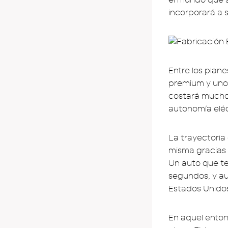
incorporará a 
Entre los plan
premium y uno
costará mucho
autonomía elé
La trayectoria 
misma gracias 
Un auto que te
segundos, y au
Estados Unidos
En aquel enton