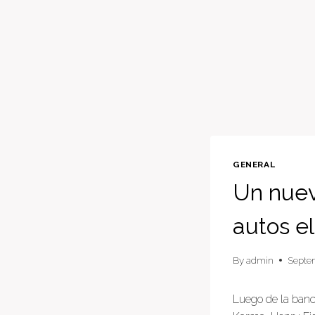
GENERAL
Un nuev
autos el
By
admin
Septe
Luego de la banc