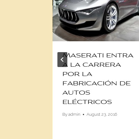
etos
Maserati entra
ecto
a la carrera
cción
por la
 que
fabricación de
on
autos
sus
eléctricos
ores
By
admin
August 23, 2016
rch 17, 2018