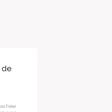
n de
oso Fisker