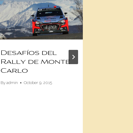
Desafíos del
El co
Rally de Monte
Swarm
Carlo
es sim
fantá
By
admin
October 9, 2015
By
Damián Fanel