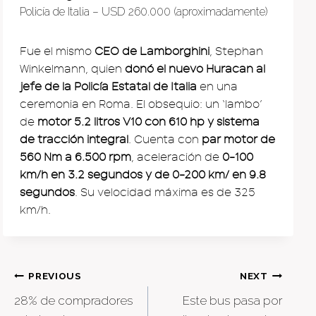
Policía de Italia – USD 260.000 (aproximadamente)
Fue el mismo
CEO de Lamborghini
, Stephan
Winkelmann, quien
donó el nuevo Huracan al
jefe de la Policía Estatal de Italia
en una
ceremonia en Roma. El obsequio: un ‘lambo’
de
motor 5.2 litros V10 con 610 hp y sistema
de tracción integral
. Cuenta con
par motor de
560 Nm a 6.500 rpm
, aceleración de
0-100
km/h en 3.2 segundos y de 0-200 km/ en 9.8
segundos
. Su velocidad máxima es de 325
km/h.
Post
PREVIOUS
NEXT
28% de compradores
Este bus pasa por
navigation