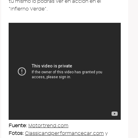
tu mismo lo podrás ver en acción en el
“Infierno Verde”.
Fuente:
Motortrend.com
Fotos:
Classicandperformancecar.com
y