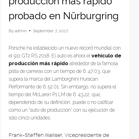
producción más rápido
probado en Nürburgring
By
admin
September 7, 2017
Porsche ha establecido un nuevo récord mundial con
el 911 GT2 RS 2018. El auto es ahora el
vehículo de
producción más rápido
alrededor de la famosa
pista de carreras con un tiempo de 6: 47.03, que
supera la marca del Lamborghini Huracan
Performante de 6: 52.01. Sin embargo, no supera el
tiempo del McLaren P1 LM de 6: 43.22, que,
dependiendo de su definición, puede o no calificar
como un “auto de producción” con su ejecución de
sólo cinco unidades.
Frank-Steffen Walliser, Vicepresidente de