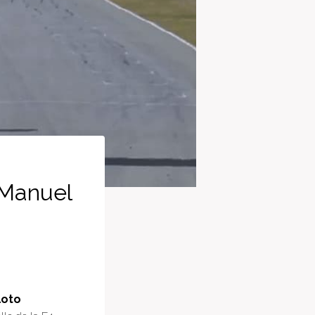
 Manuel
loto