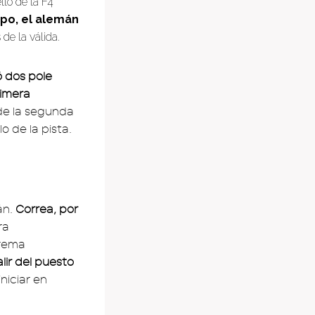
llo de la F4
po, el alemán
de la válida.
 dos pole
rimera
de la segunda
 de la pista.
án.
Correa, por
ra
Prema
lir del puesto
niciar en