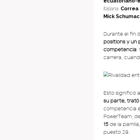
ecuatoriano-
italiana.
Correa 
Mick Schumac
Durante el fin
positions y un 
competencia
.
carrera, cuand
Esto significó
su parte, trat
competencia es
PowerTeam, d
15
de la parril
puesto 29.