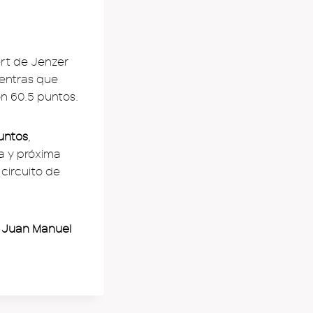
bert de Jenzer
entras que
n 60.5 puntos.
untos
,
ta y próxima
 circuito de
y Juan Manuel