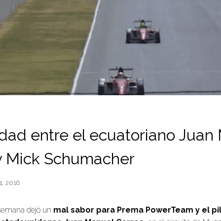
lidad entre el ecuatoriano Juan
y Mick Schumacher
4, 2016
 semana dejó un
mal sabor para Prema PowerTeam y el pi