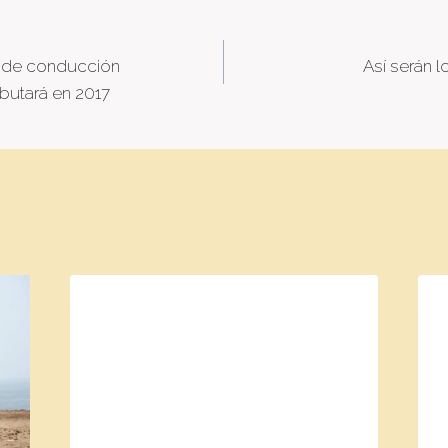
l de conducción
Así serán 
tion
butará en 2017