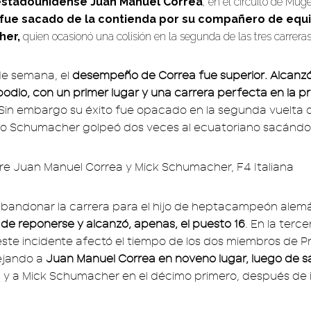
estadounidense Juan Manuel Correa
, en el circuito de Muge
fue sacado de la contienda por su compañero de equi
her,
quien ocasionó una colisión en la segunda de las tres carreras 
 de semana, el
desempeño de Correa fue superior. Alcanzó
podio, con un primer lugar y una carrera perfecta en la p
 Sin embargo su éxito fue opacado en la segunda vuelta 
o Schumacher golpeó dos veces al ecuatoriano sacándolo
 abandonar la carrera para el hijo de heptacampeón alem
ó de reponerse y alcanzó, apenas, el puesto 16
. En la terce
te incidente afectó el tiempo de los dos miembros de 
ejando a
Juan Manuel Correa en noveno lugar, luego de sa
la, y a Mick Schumacher en el décimo primero, después de i