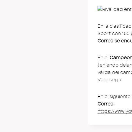
En la clasifica
Sport con 165 
Correa se encu
En el
Campeonat
teniendo delant
válida del camp
Vallelunga.
En el siguiente
Correa
:
https://www.y