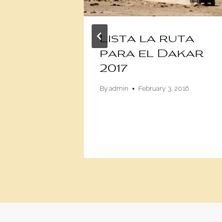
esenta
Lista la ruta
para el Dakar
2017
24, 2015
By
admin
February 3, 2016