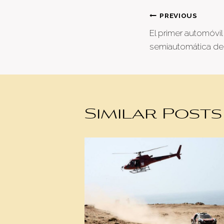
Post
PREVIOUS
El primer automóvi
naviga
semiautomática de
Similar Posts