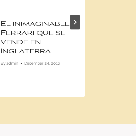
El inimaginable
Aunqu
Ferrari que se
parezc
vende en
actual
Inglaterra
mucho
compet
By
admin
December 24, 2016
By
Jean-Pierre 
August 14, 2018