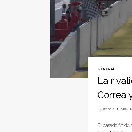
GENERAL
La riva
Correa 
By
admin
May 1
El pasado fin de