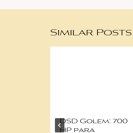
Similar Posts
el
DSD Golem: 700
e
HP para