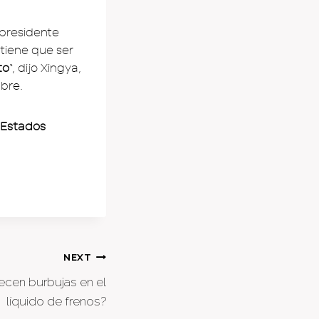
 presidente
 tiene que ser
to
“, dijo Xingya,
mbre.
s Estados
NEXT
cen burbujas en el
líquido de frenos?