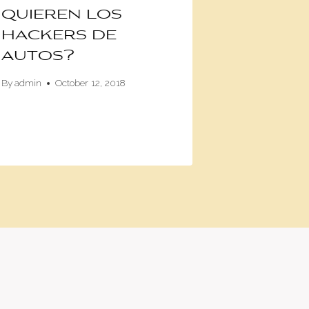
quieren los
DeLor
hackers de
regres
autos?
2017
By
admin
October 12, 2018
By
admin
Oc