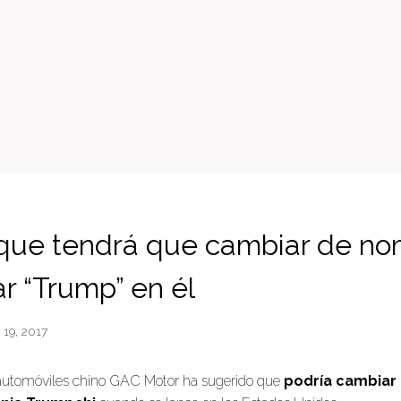
 que tendrá que cambiar de n
ar “Trump” en él
 19, 2017
 automóviles chino GAC Motor ha sugerido que
podría cambiar