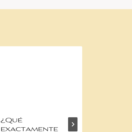
¿Qué
́Back 
exactamente
Future