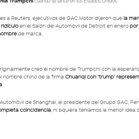
gnia Trumpchi
cuando se lance en los Estados Unidos.
es a Reuters, ejecutivos de GAC Motor dijeron que
la ma
 ridículo
en el Salón del Automóvil de Detroit en enero
por
 nombre
de marca.
riginalmente creó el nombre de Trumpchi con la esperan
al nombre chino de la firma
Chuanqi con ‘trump’ represen
a
.
l Automóvil de Shanghai, el presidente del Grupo GAC, Fen
ompleta coincidencia
, ni siquiera teníamos la menor idea 