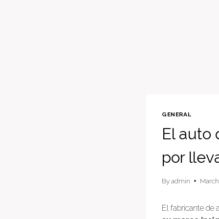
GENERAL
El auto
por llev
By
admin
March
El fabricante de