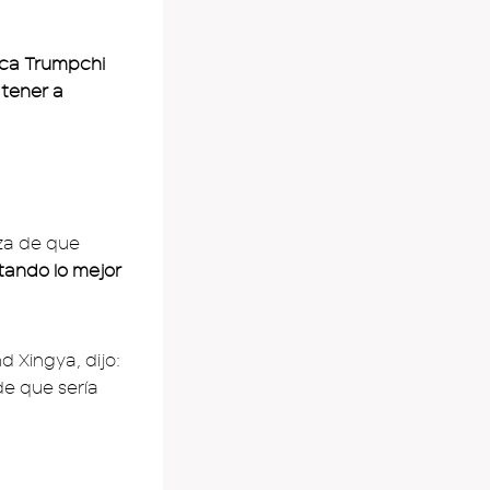
rca Trumpchi
 tener a
za de que
tando lo mejor
d Xingya, dijo:
de que sería