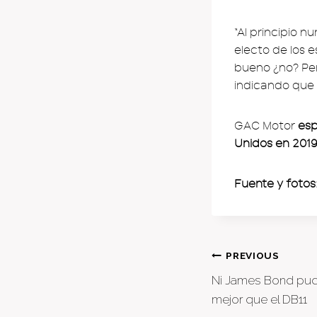
“Al principio 
electo de los e
bueno ¿no? Pe
indicando que 
GAC Motor
esp
Unidos en 201
Fuente y fotos
Post
PREVIOUS
Ni James Bond pudo
naviga
mejor que el DB11