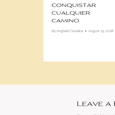
d que
conquistar
cualquier
o
camino
60
By
Anghelo Cevallos
August 19, 2018
2016
Leave a