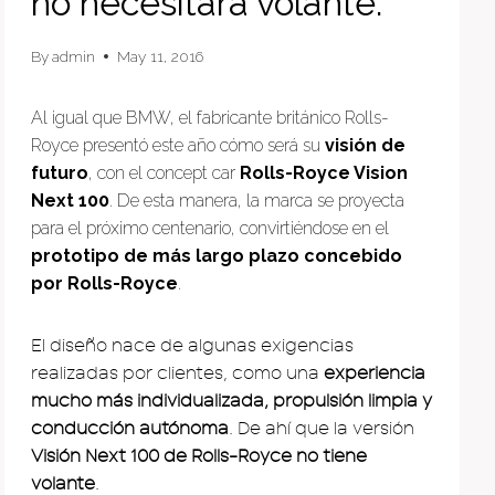
no necesitará volante.
By
admin
May 11, 2016
Al igual que BMW, el fabricante británico Rolls-
Royce presentó este año cómo será su
visión de
futuro
, con el concept car
Rolls-Royce Vision
Next 100
. De esta manera, la marca se proyecta
para el próximo centenario, convirtiéndose en el
prototipo de más largo plazo concebido
por Rolls-Royce
.
El diseño nace de algunas exigencias
realizadas por clientes, como una
experiencia
mucho más individualizada, propulsión limpia y
conducción autónoma
. De ahí que la versión
Visión Next 100 de Rolls-Royce no tiene
volante
.