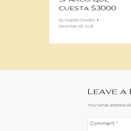
cuesta $3000
16
By
Anghelo Cevallos
December 28, 2018
Leave a
Your email address wil
Comment
*