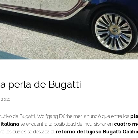
a perla de Bugatti
, 2016
ecutivo de Bugatti, Wolfgang Dürheimer, anunció que entre los
pl
italiana
se encuentra la posibilidad de incursionar en
cuatro m
tre los cuales se destaca el
retorno del lujoso Bugatti Galibi