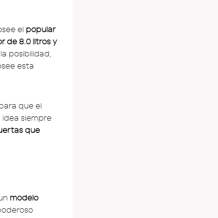
osee el
popular
 de 8.0 litros y
 la posibilidad,
osee esta
para que el
a idea siempre
uertas que
 un
modelo
poderoso