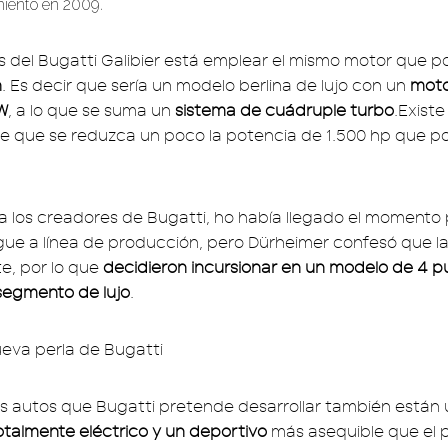
miento en 2009.
es del Bugatti Galibier está emplear el mismo motor que p
n
. Es decir que sería un modelo berlina de lujo con un
motor
 W
, a lo que se suma un
sistema de cuádruple turbo
.Existe
e que se reduzca un poco la potencia de 1.500 hp que p
ra los creadores de Bugatti, ho había llegado el momento 
legue a línea de producción, pero Dürheimer confesó que l
e, por lo que
decidieron incursionar en un modelo de 4 p
segmento de lujo
.
s autos que Bugatti pretende desarrollar también están
otalmente eléctrico y un deportivo
más asequible que el 