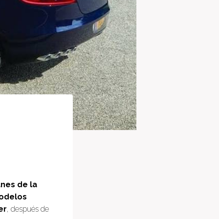
anes de la
odelos
er
, después de