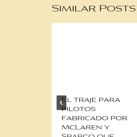
Similar Posts
El traje para
ano
pilotos
uel
fabricado por
riunfa
McLaren y
Sparco que