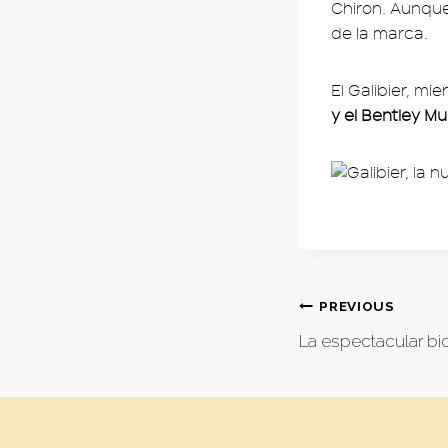
Chiron. Aunque 
de la marca.
El Galibier, m
y el Bentley M
Post
PREVIOUS
La espectacular b
naviga