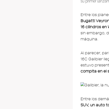
su primer lanza
Entre los plan
Bugatti Veyro
16 cilindros en
sin embargo, d
máquina.
Al parecer, pa
16C Galibier l
estuvo present
compita en el 
Entre los demá
SUV, un auto t