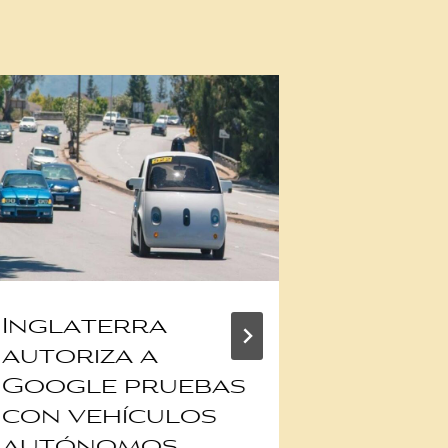
Inglaterra
Las vie
autoriza a
compu
Google pruebas
que M
con vehículos
está o
autónomos
compr