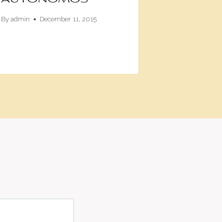
By
admin
December 11, 2015
By
admin
Fe