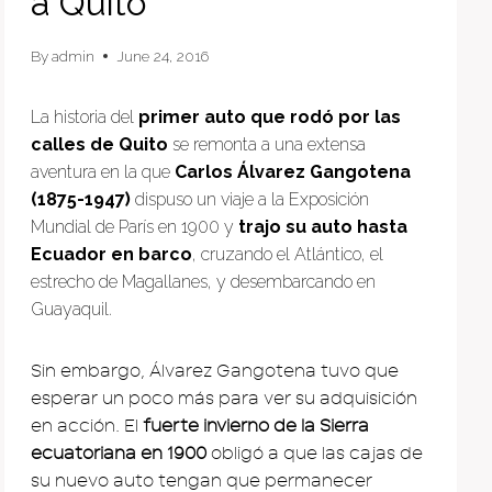
a Quito
By
admin
June 24, 2016
La historia del
primer auto que rodó por las
calles de Quito
se remonta a una extensa
aventura en la que
Carlos Álvarez Gangotena
(1875-1947)
dispuso un viaje a la Exposición
Mundial de París en 1900 y
trajo su auto hasta
Ecuador en barco
, cruzando el Atlántico, el
estrecho de Magallanes, y desembarcando en
Guayaquil.
Sin embargo, Álvarez Gangotena tuvo que
esperar un poco más para ver su adquisición
en acción. El
fuerte invierno de la Sierra
ecuatoriana en 1900
obligó a que las cajas de
su nuevo auto tengan que permanecer