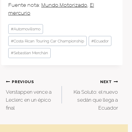
Fuente nota:
Mundo Motorizado
,
El
mercurio
Post
#
Automovilismo
Tags:
#
Costa Rican Touring Car Championship
#
Ecuador
#
Sebastian Merchán
Post
PREVIOUS
NEXT
Verstappen vence a
Kia Soluto: el nuevo
navigation
Leclerc en un épico
sedán que llega a
final
Ecuador