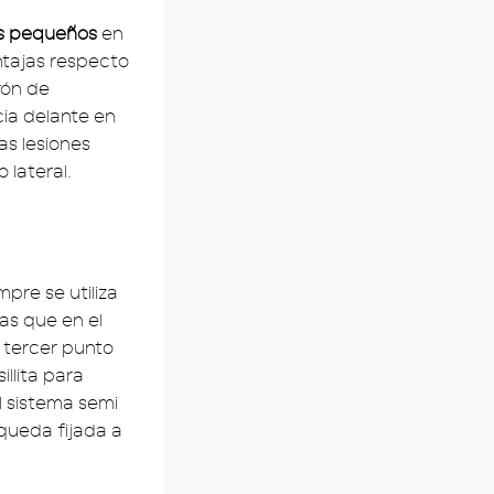
os pequeños
en
ntajas respecto
urón de
cia delante en
as lesiones
 lateral.
mpre se utiliza
as que en el
o tercer punto
illita para
l sistema semi
 queda fijada a