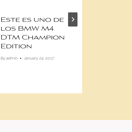
Este es uno de
Pontia
los BMW M4
a des
DTM Champion
By
admin
De
Edition
By
admin
January 24, 2017