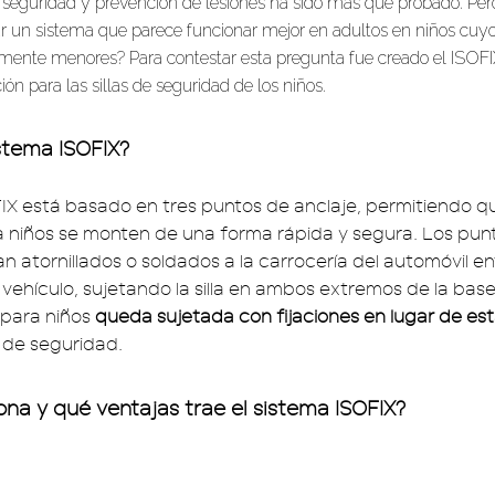
n seguridad y prevención de lesiones ha sido más que probado. Pe
 un sistema que parece funcionar mejor en adultos en niños cuy
mente menores? Para contestar esta pregunta fue creado el ISOFI
ión para las sillas de seguridad de los niños.
stema ISOFIX?
IX está basado en tres puntos de anclaje, permitiendo que
 niños se monten de una forma rápida y segura. Los pun
an atornillados o soldados a la carrocería del automóvil en
l vehículo, sujetando la silla en ambos extremos de la bas
a para niños
queda sujetada con fijaciones en lugar de es
n de seguridad.
na y qué ventajas trae el sistema ISOFIX?