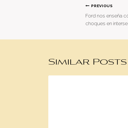
Post
PREVIOUS
Ford nos enseña c
naviga
choques en inters
Similar Posts