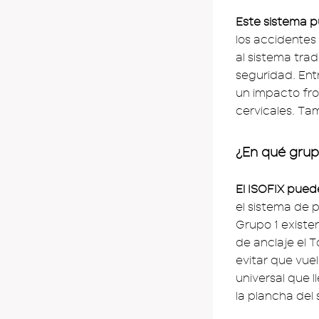
Este sistema p
los accidentes
al sistema tradi
seguridad. Entr
un impacto fron
cervicales. Tam
¿En qué grup
El ISOFIX puede
el sistema de 
Grupo 1 existen
de anclaje el T
evitar que vue
universal que l
la plancha del 