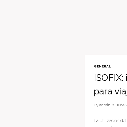
GENERAL
ISOFIX:
para via
By
admin
June 2
La utilización de