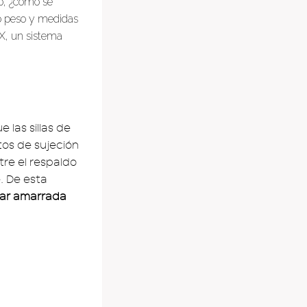
ro, ¿cómo se
o peso y medidas
X, un sistema
 las sillas de
tos de sujeción
tre el respaldo
e. De esta
tar amarrada