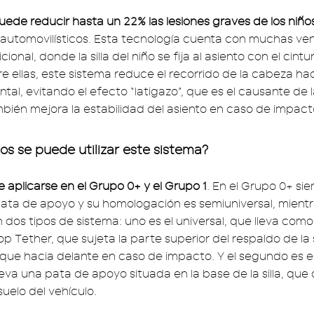
uede reducir hasta un 22% las lesiones graves de los niñ
 automovilísticos. Esta tecnología cuenta con muchas ve
cional, donde la silla del niño se fija al asiento con el cint
e ellas, este sistema reduce el recorrido de la cabeza ha
tal, evitando el efecto “latigazo”, que es el causante de l
bién mejora la estabilidad del asiento en caso de impacto
os se puede utilizar este sistema?
 aplicarse en el Grupo 0+ y el Grupo 1
. En el Grupo 0+ sie
pata de apoyo y su homologación es semiuniversal, mientr
 dos tipos de sistema: uno es el universal, que lleva com
op Tether, que sujeta la parte superior del respaldo de la s
lque hacia delante en caso de impacto. Y el segundo es e
leva una pata de apoyo situada en la base de la silla, que
suelo del vehículo.