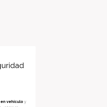
guridad
r en vehículo
y