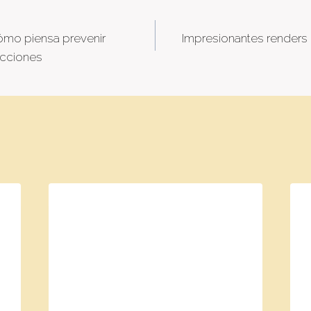
ómo piensa prevenir
Impresionantes renders
tion
ecciones