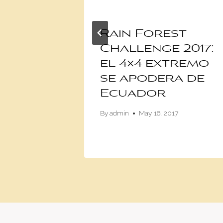
ores
Rain Forest
l
Challenge 2017:
París
el 4×4 extremo
se apodera de
21, 2016
Ecuador
By
admin
May 16, 2017