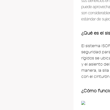
sus beneficios e
puede aprovechar
son considerable
estándar de sujec
¿Qué es el si
El sistema ISOF
seguridad para
rígidos se ubic
y el asiento de
manera, la sill
con el cinturó
¿Cómo funcio