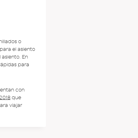
illados o
para el asiento
l asiento. En
 rápidas para
uentan con
 2018
que
ara viajar