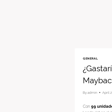
GENERAL
¿Gastar
Maybac
By
admin
April 
Con
99 unidad