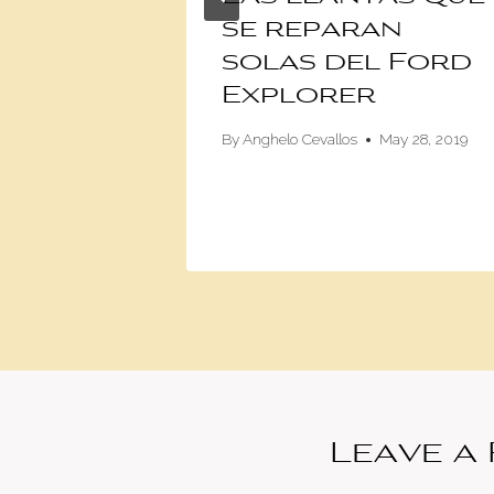
ó una
se reparan
solas del Ford
Explorer
6
By
Anghelo Cevallos
May 28, 2019
Leave a