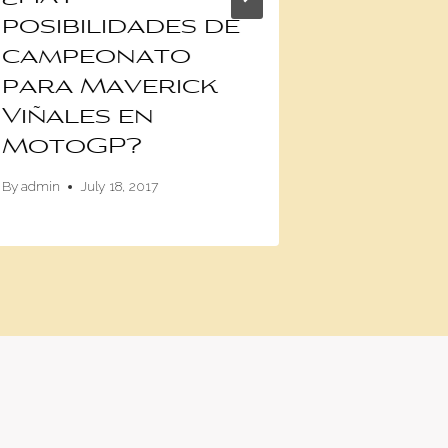
posibilidades de
Land 
campeonato
Defen
para Maverick
By
admin
Oc
Viñales en
MotoGP?
By
admin
July 18, 2017