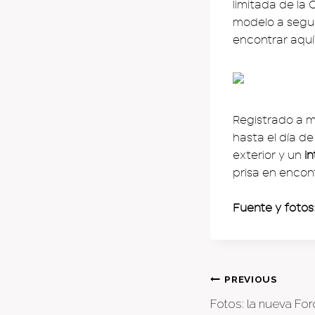
limitada de la
modelo a segui
encontrar aquí
Registrado a me
hasta el día de
exterior y un
i
prisa en encon
Fuente y fotos
Post
PREVIOUS
Fotos: la nueva Fo
naviga