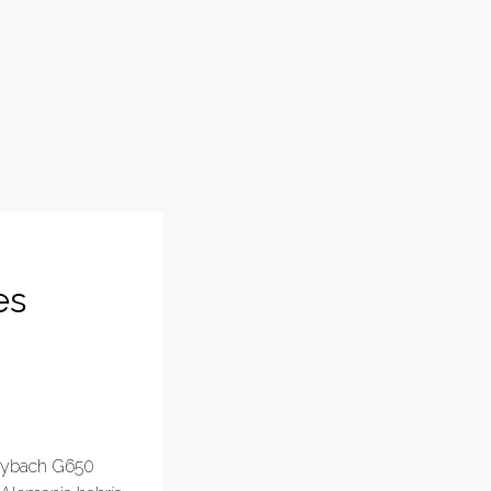
es
Maybach G650