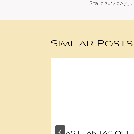
Snake 2017 de 750
Similar Posts
omo
Las llantas que