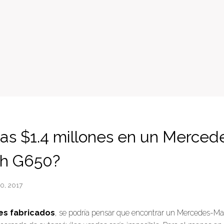
ías $1.4 millones en un Merced
h G650?
20, 2017
es fabricados
, se podría pensar que encontrar un Mercedes-