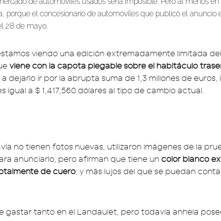
mercado de automóviles usados ​​sería imposible. Pero al menos e
, porque el concesionario de automóviles que publicó el anuncio 
 el 28 de mayo.
estamos viendo una edición extremadamente limitada de
que
viene con la capota plegable sobre el habitáculo trase
a dejarlo ir por la abrupta suma de 1,3 millones de euros
es igual a $ 1,417,560 dólares al tipo de cambio actual.
ía no tienen fotos nuevas, utilizaron imágenes de la pr
ara anunciarlo, pero afirman que tiene un
color blanco ex
 totalmente de cuero
, y más lujos del que se puedan conta
re gastar tanto en el Landaulet, pero todavía anhela pose