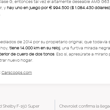
 Clase G, entonces tal vez el altamente deseable AMG G63 
r, y
hay uno en juego por € 994.500 ($ 1.084.430 dólares
.
diados de 2014 por su propietario original, que todavía s
 hoy,
tiene 14.000 km en su reloj
, una furtiva mirada negr
nterior de cuero de dos tonos
. Eso sí, apresúrate a mirarlo
trar nuevo hogar.
:
Carscoops.com
rd Shelby F-150 Super
Chevrolet confirma la lleg
tion