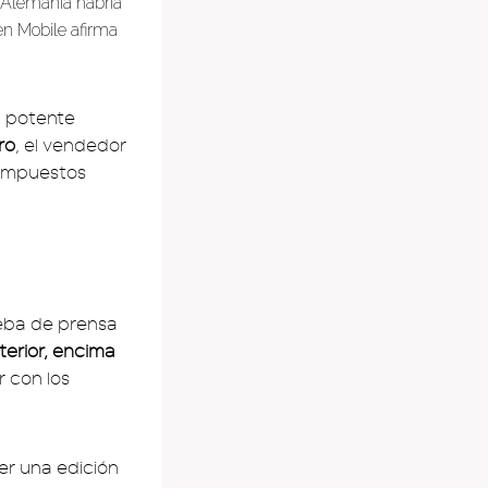
n Alemania habría
en Mobile afirma
l potente
ro
, el vendedor
, impuestos
ueba de prensa
terior, encima
r con los
er una edición