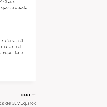
6×6 es el
)
que se puede
e aferra a él
a mate en el
 porque tiene
NEXT
ada del SUV Equinox