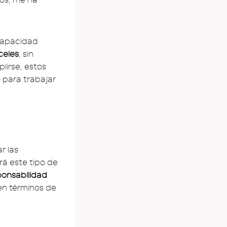
capacidad
celes
, sin
lirse, estos
 para trabajar
r las
rá este tipo de
onsabilidad
en términos de