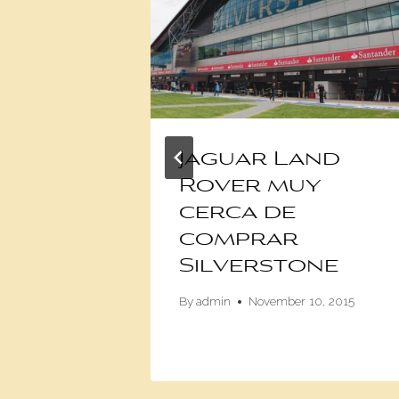
llones
Jaguar Land
Rover muy
e
cerca de
n
comprar
Silverstone
 2016
By
admin
November 10, 2015