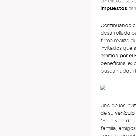
beneficios a sus c
impuestos
para
Continuando co
desarrollada p
firma realizó 
invitados que 
emitida por el 
beneficios, ex
buscan adquiri
Uno de los inv
de su
vehículo
“En la vida de
familia, amigo
importo un veh