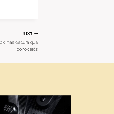
NEXT
ok más oscura que
conocerás