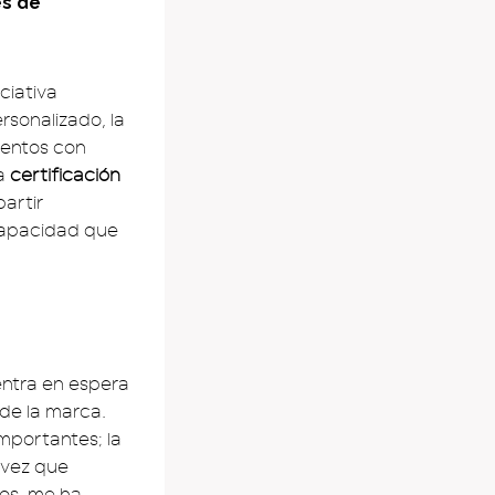
es de
ciativa
sonalizado, la
ventos con
la
certificación
partir
scapacidad que
entra en espera
de la marca.
mportantes; la
 vez que
ios, me ha