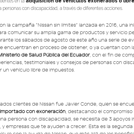
lientes en la
adquisición de vehículos exonerados o libr
 personas con discapacidad, a través de diferentes acciones.
n la campaña “Nissan sin límites” lanzada en 2016, una ini
ara comunicar su amplia gama de productos y servicio per
durante los sábados de agosto de este año una serie de e
se encuentran en proceso de obtener, o ya cuentan con 
Ministerio de Salud Pública del Ecuador
, con el fin de com
periencias, testimoniales y consejos de personas con di
r un vehículo libre de impuestos.
itados clientes de Nissan fue Javier Conde, quien se encu
 importado con exoneración
, destacando el compromiso 
 una persona con discapacidad, se necesita de 3 apoyos i
s, y empresas que te ayuden a crecer. Esta es la segunda
ículo con la ayuda de Nissan, que más allá de los benefic