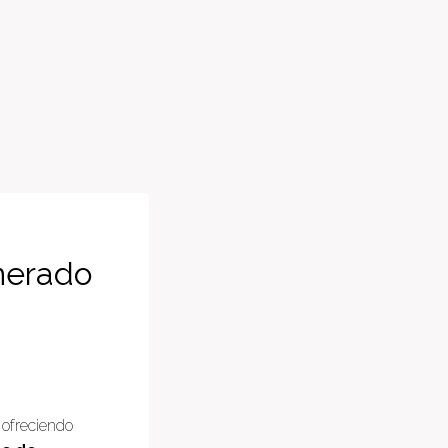
onerado
 ofreciendo