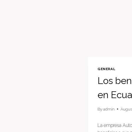
GENERAL
Los ben
en Ecu
By
admin
August
La empresa Autom