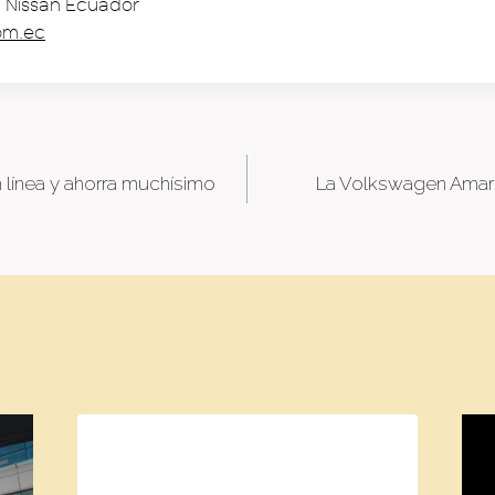
 Nissan Ecuador
om.ec
 línea y ahorra muchísimo
La Volkswagen Amar
tion