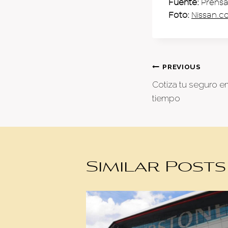
Fuente:
Prensa
Foto:
Nissan.c
Post
PREVIOUS
Cotiza tu seguro en
naviga
tiempo
Similar Posts