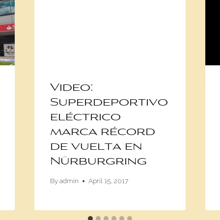
Video:
Superdeportivo
eléctrico
marca récord
de vuelta en
Nürburgring
By
admin
April 15, 2017