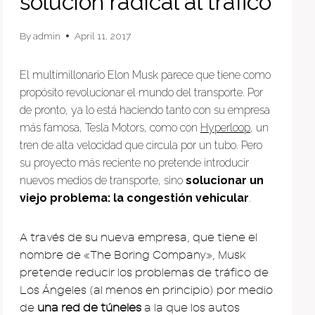
solución radical al tráfico
By
admin
April 11, 2017
El multimillonario Elon Musk parece que tiene como
propósito revolucionar el mundo del transporte. Por
de pronto, ya lo está haciendo tanto con su empresa
más famosa, Tesla Motors, como con
Hyperloop
, un
tren de alta velocidad que circula por un tubo. Pero
su proyecto más reciente no pretende introducir
nuevos medios de transporte, sino
solucionar un
viejo problema: la congestión vehicular
.
A través de su nueva empresa, que tiene el
nombre de «The Boring Company», Musk
pretende reducir los problemas de tráfico de
Los Ángeles (al menos en principio) por medio
de
una red de túneles
a la que los autos