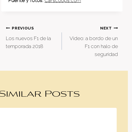
Fuente y fotos:
Carscoops.com
Post
PREVIOUS
NEXT
Los nuevos F1 de la
Video: a bordo de un
navigation
temporada 2018
F1 con halo de
seguridad
Similar Posts