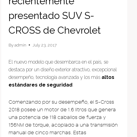
recientemente
presentado SUV S-
CROSS de Chevrolet
By
admin
July 23, 2017
El nuevo modelo que desembarca en el país, se
destaca por un diseño exterior atractivo, excepcional
desempeño, tecnología avanzada y los más
altos
estándares de seguridad
.
Comenzando por su desempeño, el S-Cross
2018 posee un motor de 1.6 litros que genera
una potencia de 118 caballos de fuerza y
156NM de torque, acoplado a una transmisión
manual de cinco marchas. Estas