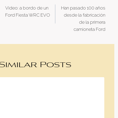
Post
Video: a bordo de un
Han pasado 100 años
navigation
Ford Fiesta WRC EVO
desde la fabricación
de la primera
camioneta Ford
Similar Posts