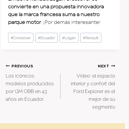
convierte en una propuesta innovadora
que la marca francesa suma a nuestro
parque motor
. ¡Por demás interesante!
Post
#
Crossover
#
Ecuador
#
Logan
#
Renault
Tags:
Post
PREVIOUS
NEXT
Los icónicos
Video: el espacio
navigation
modelos producidos
interior y confort del
por GM OBB en 43
Ford Explorer es el
años en Ecuador
mejor de su
segmento