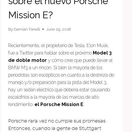
sobre el nuevo Porsche
Mission E?
By
Damián Fanelli
June 29, 2018
Recientemente, el propietario de Tesla, Elon Musk,
fue a Twitter para hablar sobre el próximo
Model 3
de doble motor
y cómo cree que puede llevar al
BMW M3 a un rincón. Si bien la mayoría de los
periodistas son escépticos en cuanto a la destreza de
manejo y/o preparación para la pista del Model 3,
hay un sedán eléctrico que debería estar causando
escalofríos a la mayoría de las marcas de alto
rendimiento:
el Porsche Mission E
.
Porsche rara vez no cumple sus promesas.
Entonces, cuando la gente de Stuttgart