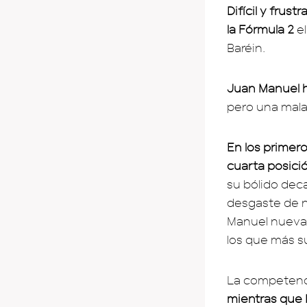
Difícil y fru
la Fórmula 2
el
Baréin.
Juan Manuel ha
pero una mala 
En los primer
cuarta posici
su bólido dec
desgaste de n
Manuel nuevam
los que más su
La competenci
mientras que 