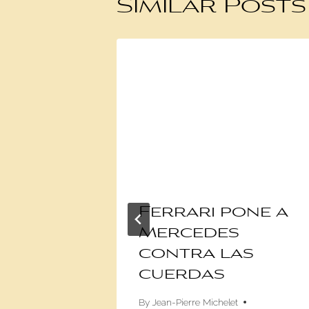
Similar Posts
en y
Ferrari pone a
Mercedes
 ante
contra las
e de
cuerdas
os
By
Jean-Pierre Michelet