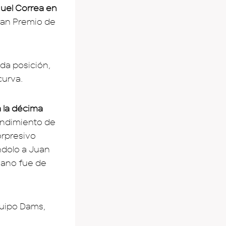
nuel Correa en
Gran Premio de
da posición,
curva.
a la décima
rendimiento de
orpresivo
ndolo a Juan
iano fue de
quipo Dams,