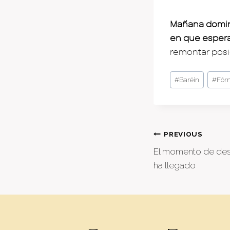
Mañana domingo
en que esper
remontar posic
Post
#
Baréin
#
Fór
Tags:
Post
PREVIOUS
El momento de des
naviga
ha llegado