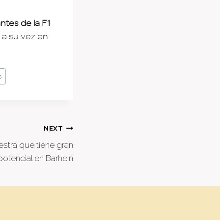
ntes de la F1
 a su vez en
s
NEXT
stra que tiene gran
potencial en Barhein