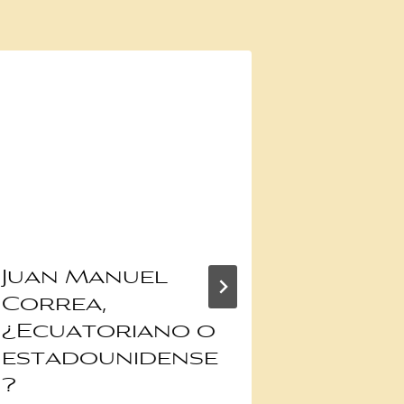
Juan Manuel
Juan 
Correa,
Correa
¿Ecuatoriano o
volver
estadounidense
con m
?
y lleg