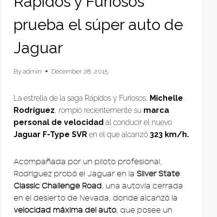
Rápidos y Furiosos
prueba el súper auto de
Jaguar
By
admin
December 28, 2015
La estrella de la saga Rápidos y Furiosos,
Michelle
Rodríguez
, rompió recientemente su
marca
personal de velocidad
al conducir el nuevo
Jaguar F-Type SVR
en el que alcanzó
323 km/h.
Acompañada por un piloto profesional,
Rodríguez probó el Jaguar en la
Silver State
Classic Challenge Road
, una autovía cerrada
en el desierto de Nevada, donde alcanzó la
velocidad máxima del auto
, que posee un