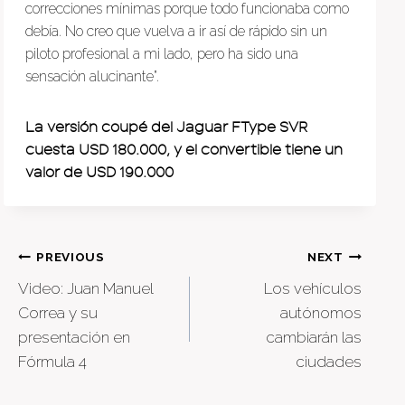
correcciones mínimas porque todo funcionaba como
debía. No creo que vuelva a ir así de rápido sin un
piloto profesional a mi lado, pero ha sido una
sensación alucinante”.
La versión coupé del Jaguar FType SVR
cuesta USD 180.000, y el convertible tiene un
valor de USD 190.000
Post
PREVIOUS
NEXT
Video: Juan Manuel
Los vehículos
navigation
Correa y su
autónomos
presentación en
cambiarán las
Fórmula 4
ciudades