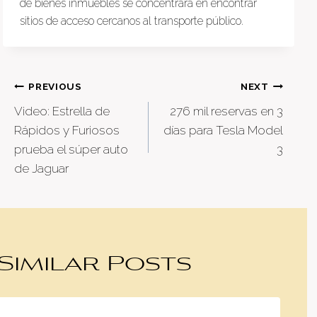
de bienes inmuebles se concentrará en encontrar
sitios de acceso cercanos al transporte público.
Post
PREVIOUS
NEXT
Video: Estrella de
276 mil reservas en 3
navigation
Rápidos y Furiosos
días para Tesla Model
prueba el súper auto
3
de Jaguar
Similar Posts