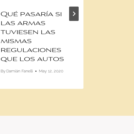
Qué pasaría si
5 cons
las armas
alarga
tuviesen las
útil d
mismas
baterí
regulaciones
auto
que los autos
By
Anghelo Cev
By
Damián Fanelli
May 12, 2020