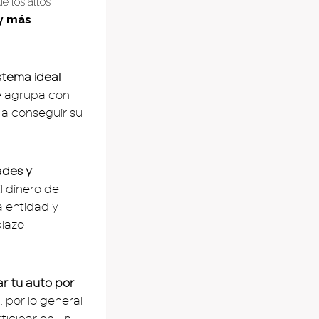
e los altos
y más
istema ideal
e agrupa con
 a conseguir su
ades y
El dinero de
 entidad y
plazo
r tu auto por
 por lo general
rticipar en un