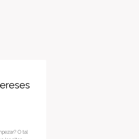
tereses
mpezar? O tal