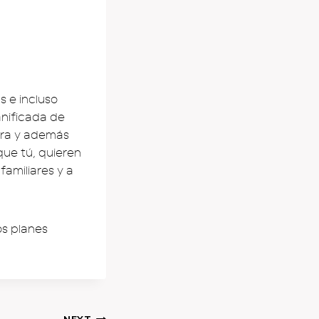
 e incluso
nificada de
mpra y además
que tú, quieren
familiares y a
os planes