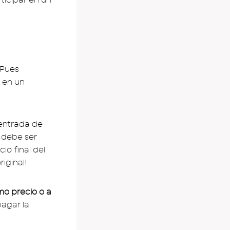
 Pues
 en un
 entrada de
 debe ser
io final del
iginal!
mo precio o a
pagar la