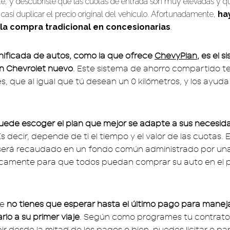
, y descubriste que las cuotas de entrada son muy elevadas y qu
 casi duplicar el precio original del vehículo. Afortunadamente,
ha
la compra tradicional en concesionarias
.
nificada de autos, como la que ofrece
ChevyPlan
, es el s
un Chevrolet nuevo
. Este sistema de ahorro compartido t
s, que al igual que tú desean un 0 kilómetros, y los ayuda
uede escoger el plan que mejor se adapte a sus necesid
Es decir, depende de ti el tiempo y el valor de las cuotas. 
 será recaudado en un fondo común administrado por una
icamente para que todos puedan comprar su auto en el 
ue
no tienes que esperar hasta el último pago para maneja
varlo a su primer viaje
. Según como programes tu contrato,
ir desde la mitad de los pagos o bien, puedes licitar o pa