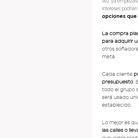
vez ya empezaste
intereses podrían
opciones que 
La compra pla
para adquirir 
otros soñadore
meta.
Cada cliente
p
presupuesto
. 
todo el grupo
será usado ún
establecido.
Lo mejor es q
las calles o lle
lo puedes recib