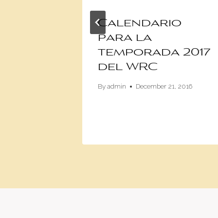
lles
Calendario
para la
a
temporada 2017
-Benz
del WRC
á en
By
admin
December 21, 2016
7, 2016