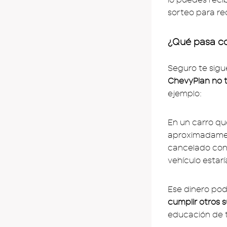
sorteo para rec
¿Qué pasa co
Seguro te sigu
ChevyPlan no t
ejemplo:
En un carro qu
aproximadament
cancelado con i
vehículo estarí
Ese dinero pod
cumplir otros
educación de t