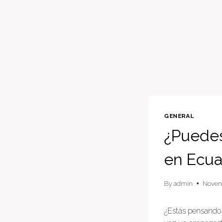
GENERAL
¿Puedes
en Ecua
By
admin
Novem
¿Estás pensando