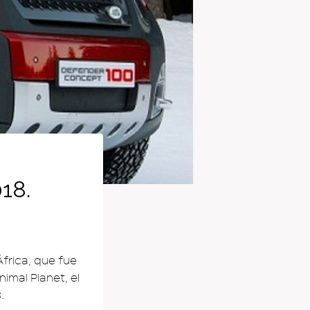
18.
África, que fue
imal Planet, el
.