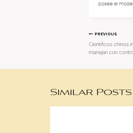
posee el model
Post
PREVIOUS
Científicos chinos 
naviga
manejan con contro
Similar Posts