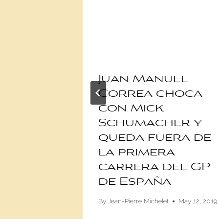
de F1
Juan Manuel
500
Correa choca
con Mick
lis
Schumacher y
queda fuera de
2016
la primera
carrera del GP
de España
By
Jean-Pierre Michelet
May 12, 2019