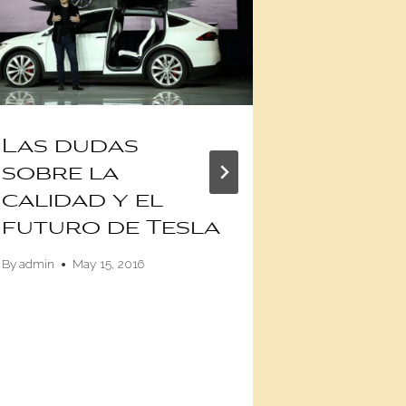
Las dudas
Los pa
sobre la
peor t
calidad y el
del m
futuro de Tesla
By
admin
Ma
By
admin
May 15, 2016