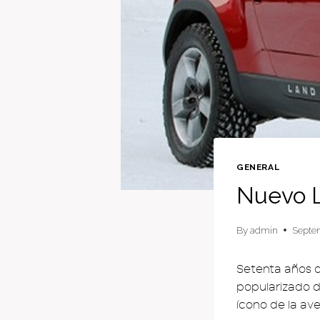
GENERAL
Nuevo L
By
admin
Septe
Setenta años d
popularizado d
ícono de la av