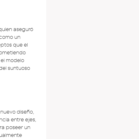
 quien aseguró
 como un
ptos que el
prometiendo
 el modelo
 del suntuoso
l nuevo diseño,
cia entre ejes,
era poseer un
tualmente