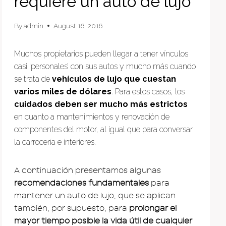
requiere un auto de lujo
By
admin
August 16, 2016
Muchos propietarios pueden llegar a tener vínculos
casi ‘personales’ con sus autos y mucho más cuando
se trata de
vehículos de lujo que cuestan
varios miles de dólares
. Para estos casos, los
cuidados deben ser mucho más estrictos
en cuanto a mantenimientos y renovación de
componentes del motor, al igual que para conversar
la carrocería e interiores.
A continuación presentamos algunas
recomendaciones fundamentales
para
mantener un auto de lujo, que se aplican
también, por supuesto, para
prolongar el
mayor tiempo posible la vida útil de cualquier