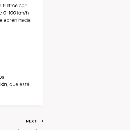
.6 litros con
e 0-100 km/h
se abren hacia
os
ión
, que está
NEXT