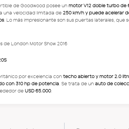
ertible de Goodwood posee un
motor V12 doble turbo de 6
za una velocidad limitada de
250 km/h y puede acelerar d
os
. Lo más impresionante son sus puertas laterales, que 
20S
ritánico por excelencia con
techo abierto y motor 2.0 litr
do con 310 hp de potencia
. Se trata de un
auto de colecc
lrededor de
USD 65.000
.