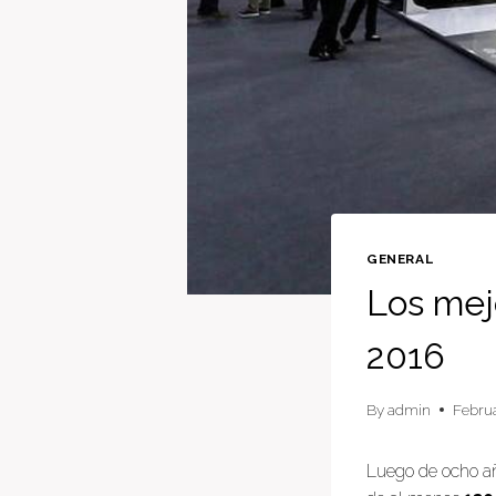
GENERAL
Los mej
2016
By
admin
Februa
Luego de ocho a