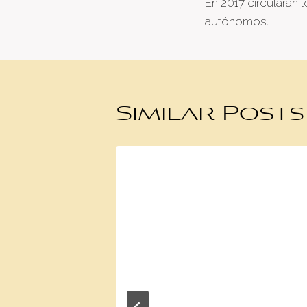
En 2017 circularán l
naviga
autónomos.
Similar Posts