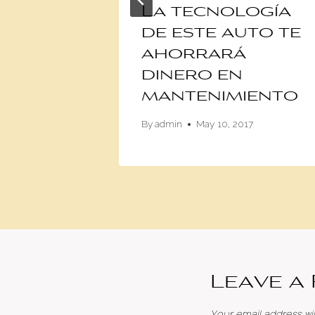
gina
La tecnología
-Benz
de este auto te
es
ahorrará
 del
dinero en
mantenimiento
9, 2017
By
admin
May 10, 2017
Leave a
Your email address wil