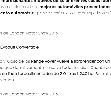
 impresionantes modelos de 40 diferentes casas fabr
pasamos algunos de los
mejores automóviles presentados
vento automotriz
, que se celebró en el centro de exposiciones 
.
 Evoque Convertible
 y lujoso de los
Range Rover vuelve a sorprender con un
lgo que definitivamente no se ve todos los días. Cuenta c
s en línea turboalimentados de 2.0 litros t 240 hp
. Se trat
 verano.