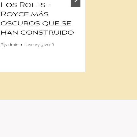
Los Rolls-­
El SU
Royce más
del m
oscuros que se
By
Anghelo Cev
han construido
By
admin
January 5, 2016