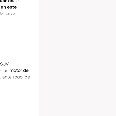
icantes
. A
 en este
Battersea
 SUV
on un
motor de
a, ante todo, de