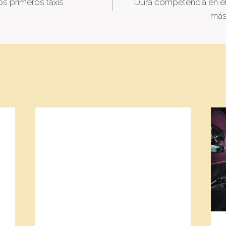
os primeros taxis
Dura competencia en e
tion
más