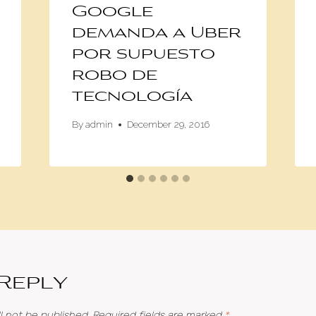
Google
demanda a Uber
por supuesto
robo de
tecnología
By
admin
December 29, 2016
 Reply
l not be published.
Required fields are marked
*