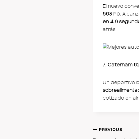
El nuevo conv
563 hp
. Alcan
en 4.9 segund
atrás.
7. Caterham 6
Un deportivo b
sobrealimenta
cotizado en a
Post
PREVIOUS