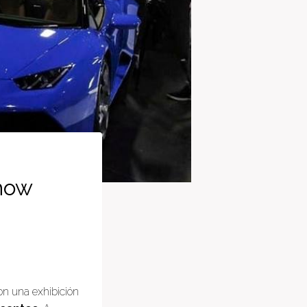
how
n una exhibición