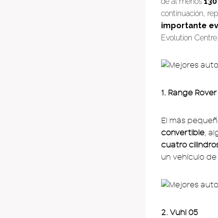
de al menos
130
continuación, re
importante e
Evolution Centre
1. Range Rover
El más pequeño
convertible
, a
cuatro cilindro
un vehículo de
2. Vuhl 05