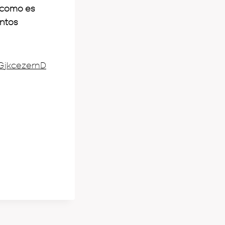
 como es
entos
/GjkcezernD