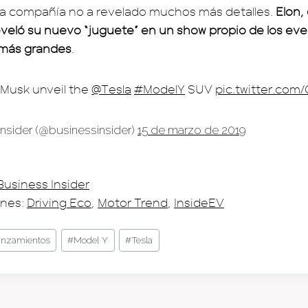
a compañía no a revelado muchos más detalles.
Elon,
veló su nuevo “juguete” en un show propio de los ev
 más grandes
.
 Musk unveil the
@Tesla
#ModelY
SUV
pic.twitter.com
nsider (@businessinsider)
15 de marzo de 2019
Business Insider
nes:
Driving Eco
,
Motor Trend
,
InsideEV
anzamientos
#
Model Y
#
Tesla