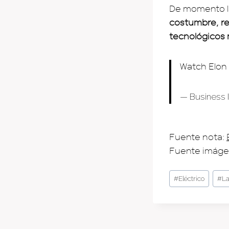
De momento l
costumbre, re
tecnológicos
Watch Elon
— Business I
Fuente nota:
Fuente imáge
Post
#
Eléctrico
#
L
Tags: