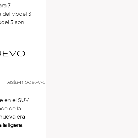
ara 7
s del Model 3,
del 3 son
uevo
e en el SUV
ado de la
 nueva era
la ligera
.