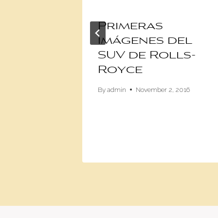
s para
Primeras
os
imágenes del
haya
SUV de Rolls-
l
Royce
8
By
admin
November 2, 2016
20, 2017