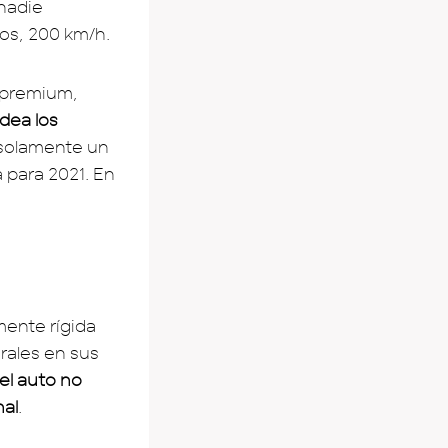
 nadie
nos, 200 km/h.
 premium,
dea los
 solamente un
 para 2021. En
mente rígida
rales en sus
el auto no
nal
.