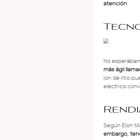
atención
.
Tecno
No esperába
más ágil llam
Ion de litio p
eléctrico con
Rendi
Según Elon M
embargo, tend