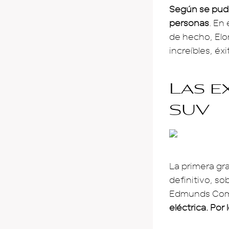
Según se pudo
personas
. En
de hecho, Elo
increíbles, éx
Las e
SUV
La primera gr
definitivo, s
Edmunds Comp
eléctrica. Por