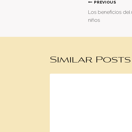
Post
PREVIOUS
Los beneficios del 
naviga
niños
Similar Posts