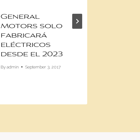
General
El Qui
Motors solo
Karti
fabricará
inició 
eléctricos
activi
desde el 2023
con u
espec
By
admin
September 3, 2017
carre
By
Info
Febru