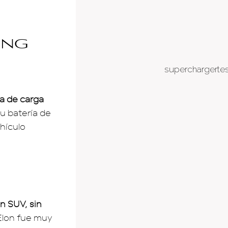
ing
a de carga
su batería de
ehículo
un SUV, sin
Elon fue muy