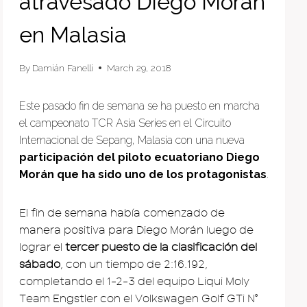
atravesado Diego Morán
en Malasia
By
Damián Fanelli
March 29, 2018
Este pasado fin de semana se ha puesto en marcha
el campeonato TCR Asia Series en el Circuito
Internacional de Sepang, Malasia con una nueva
participación del piloto ecuatoriano Diego
Morán que ha sido uno de los protagonistas
.
El fin de semana había comenzado de
manera positiva para Diego Morán luego de
lograr el
tercer puesto de la clasificación del
sábado
, con un tiempo de 2:16.192,
completando el 1-2-3 del equipo Liqui Moly
Team Engstler con el Volkswagen Golf GTi Nº