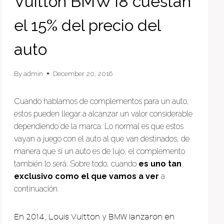
Vuitton BMW i8 cuestan
el 15% del precio del
auto
By
admin
December 20, 2016
Cuando hablamos de complementos para un auto,
estos pueden llegar a alcanzar un valor considerable
dependiendo de la marca. Lo normal es que estos
vayan a juego con el auto al que van destinados, de
manera que si un auto es de lujo, el complemento
también lo será. Sobre todo, cuando
es uno tan
exclusivo como el que vamos a ver
a
continuación.
En 2014, Louis Vuitton y BMW lanzaron en