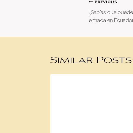
Post
PREVIOUS
¿Sabías que puede
naviga
entrada en Ecuado
Similar Posts