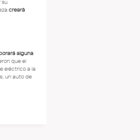
 su
teza
creará
rporará alguna
eron que el
 eléctrico a la
s, un auto de