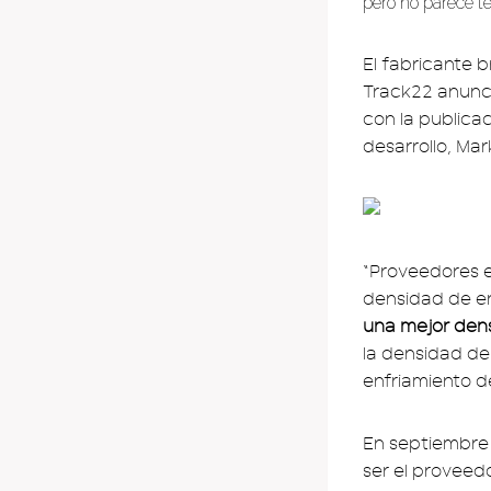
pero no parece te
El fabricante b
Track22 anunci
con la publica
desarrollo, Mar
“Proveedores e
densidad de en
una mejor den
la densidad de
enfriamiento de 
En septiembre
ser el proveed