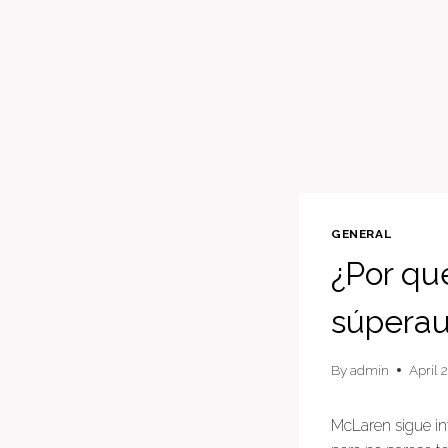
GENERAL
¿Por qu
súperau
By
admin
April 
McLaren sigue in