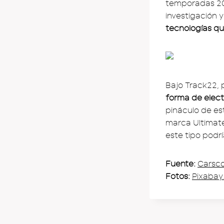
temporadas 201
investigación y
tecnologías qu
Bajo Track22, 
forma de elect
pináculo de est
marca Ultimate
este tipo podrí
Fuente:
Carsc
Fotos:
Pixaba