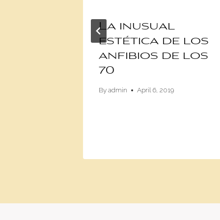
acados
La inusual
 de
estética de los
anfibios de los
70
9, 2015
By
admin
April 6, 2019