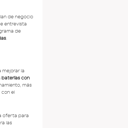
plan de negocio
e entrevista
rograma de
das
.
 mejorar la
 baterías con
onamiento, más
 con el
 oferta para
ra las