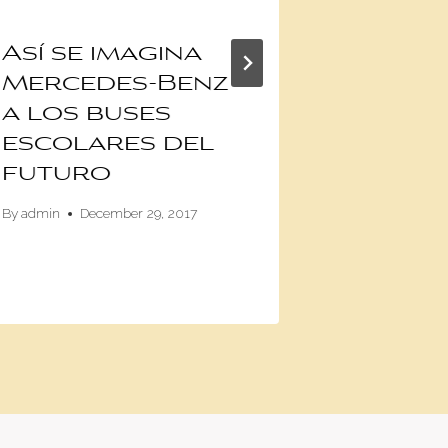
Así se imagina
Video:
Mercedes-Benz
Verst
a los buses
lleva 
escolares del
Bull a
futuro
aventu
monta
By
admin
December 29, 2017
By
Anghelo Cev
November 8, 2