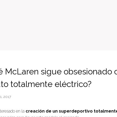
é McLaren sigue obsesionado 
to totalmente eléctrico?
21, 2017
teresado en la
creación de un superdeportivo totalmente