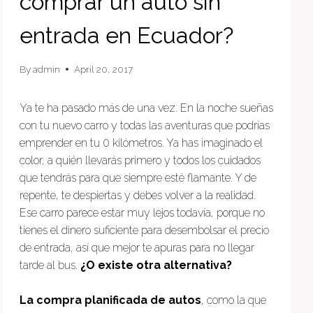
comprar un auto sin
entrada en Ecuador?
By
admin
April 20, 2017
Ya te ha pasado más de una vez. En la noche sueñas
con tu nuevo carro y todas las aventuras que podrías
emprender en tu 0 kilómetros. Ya has imaginado el
color, a quién llevarás primero y todos los cuidados
que tendrás para que siempre esté flamante. Y de
repente, te despiertas y debes volver a la realidad.
Ese carro parece estar muy lejos todavía, porque no
tienes el dinero suficiente para desembolsar el precio
de entrada, así que mejor te apuras para no llegar
tarde al bus.
¿O existe otra alternativa?
La compra planificada de autos
, como la que