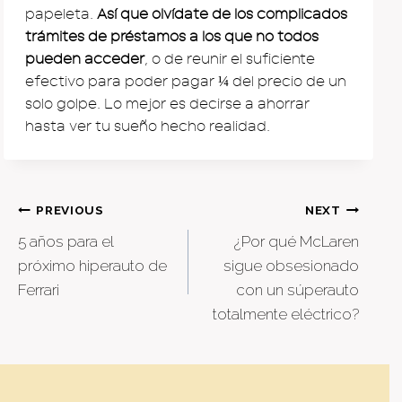
papeleta.
Así que olvídate de los complicados
trámites de préstamos a los que no todos
pueden acceder
, o de reunir el suficiente
efectivo para poder pagar ¼ del precio de un
solo golpe. Lo mejor es decirse a ahorrar
hasta ver tu sueño hecho realidad.
Post
PREVIOUS
NEXT
5 años para el
¿Por qué McLaren
navigation
próximo hiperauto de
sigue obsesionado
Ferrari
con un súperauto
totalmente eléctrico?