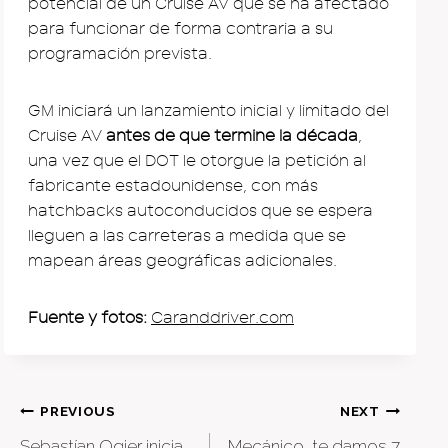
potencial de un Cruise AV que se ha afectado
para funcionar de forma contraria a su
programación prevista.
GM iniciará un lanzamiento inicial y limitado del
Cruise AV
antes de que termine la década
,
una vez que el DOT le otorgue la petición al
fabricante estadounidense, con más
hatchbacks autoconducidos que se espera
lleguen a las carreteras a medida que se
mapean áreas geográficas adicionales.
Fuente y fotos:
Caranddriver.com
Post
PREVIOUS
NEXT
Sebastían Ogier inicia
Mecánico, te damos 7