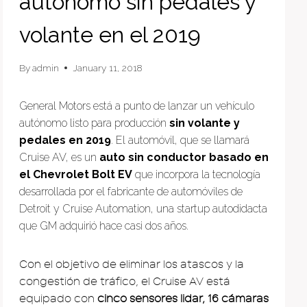
autónomo sin pedales y
volante en el 2019
By
admin
January 11, 2018
General Motors está a punto de lanzar un vehículo
autónomo listo para producción
sin volante y
pedales en 2019
. El automóvil, que se llamará
Cruise AV, es un
auto sin conductor basado en
el Chevrolet Bolt EV
que incorpora la tecnología
desarrollada por el fabricante de automóviles de
Detroit y Cruise Automation, una startup autodidacta
que GM adquirió hace casi dos años.
Con el objetivo de eliminar los atascos y la
congestión de tráfico, el Cruise AV está
equipado con
cinco sensores lidar, 16 cámaras