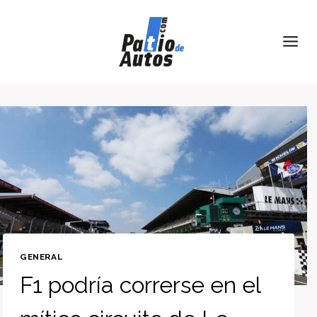
Skip
to
content
GENERAL
F1 podría correrse en el