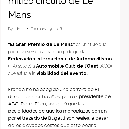
mítico circuito de Le
Mans
By
admin
February 29, 2016
“El Gran Premio de Le Mans”
es un título que
podría volverse realidad luego de que la
Federación Internacional de Automovilismo
(FIA) solicitó a
Automobile Club de l’Oest
(ACO)
que estudie la
viabilidad del evento.
Francia no ha acogido una carrera de F1
desde hace ocho años, pero el
presidente de
ACO
, Pierre Fillon, aseguró que las
posibilidades de que los monoplazas corran
por el trazado de Bugatti son reales
, a pesar
de los elevados costos que esto podría