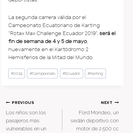
La segunda carrera válida por el
Campeonato Ecuatoriano de Karting
“Rotax Max Challenge Ecuador 2019”,
será el
fin de semana de 4 y 5 de mayo
,
nuevamente en el Kartódromo 2
Hemisferios de la Mitad del Mundo.
Post
#
2019
#
Campeonato
#
Ecuador
#
Karting
Tags:
Post
PREVIOUS
NEXT
Los niños son los
Ford Mondeo, un
navigation
pasajeros más
sedán deportivo con
vulnerables en un
motor de 2.500 cc