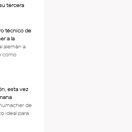
su tercera
ro técnico de
er a la
al alemán a
so como
ón, esta vez
emana
Schumacher de
oto ideal para