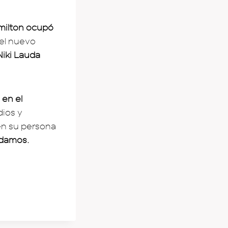
milton ocupó
 el nuevo
Niki Lauda
en el
dios y
en su persona
rdamos.