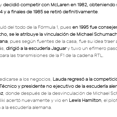
 y
decidió competir con McLaren en 1982, obteniendo 
 y a finales de 1985 se retiró definitivamente
.
ló del todo de la Fórmula 1, pues
en 1995 fue conseje
cho, se le atribuye la vinculación de Michael Schumach
iana
, pues según fuentes de la casa, fue su idea traer 
ás,
dirigió a la escudería Jaguar
y tuvo un efímero pa
ara las transmisiones de la F1 de la cadena RTL.
dicarse a los negocios,
Lauda regresó a la competici
écnico y presidente no ejecutivo de la escudería al
nz
, donde después de la desvinculación de Michael 
 Niki acertó nuevamente y vio en
Lewis Hamilton
, el pil
ia a la escudería alemana.