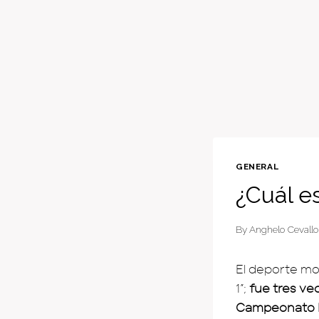
GENERAL
¿Cuál e
By
Anghelo Cevallo
El deporte mo
1”;
fue tres ve
Campeonato M