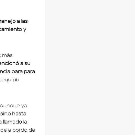
anejo a las
tamiento y
as más
encionó a su
encia para para
l equipo
. Aunque ya
 sino hasta
a llamado la
nde a bordo de