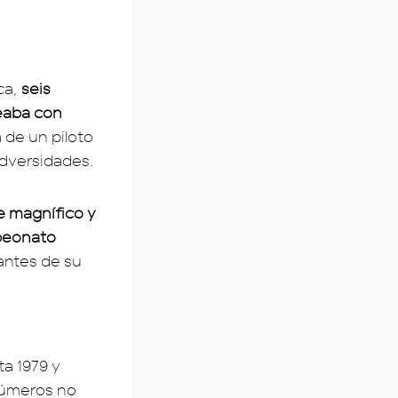
ca,
seis
eaba con
 de un piloto
adversidades.
e magnífico y
mpeonato
antes de su
a 1979 y
 números no