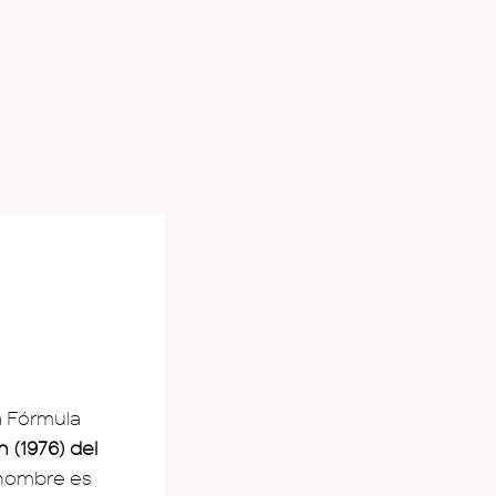
a Fórmula
 (1976) del
u nombre es