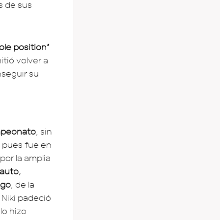
s de sus
ole position”
tió volver a
nseguir su
ampeonato
, sin
, pues fue en
por la amplia
 auto,
ego
, de la
 Niki padeció
lo hizo