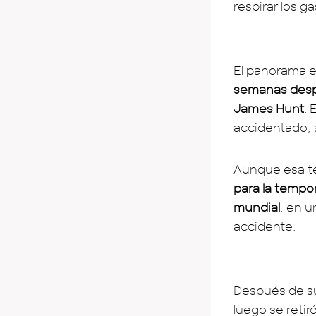
respirar los g
El panorama e
semanas despu
James Hunt
. 
accidentado, 
Aunque esa t
para la tempo
mundial
, en u
accidente.
Después de su
luego se reti