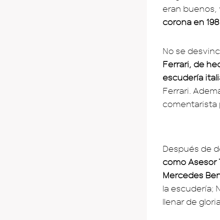
eran buenos,
corona en 1984
No se desvincu
Ferrari, de he
escudería ital
Ferrari. Adem
comentarista p
Después de de
como Asesor T
Mercedes Be
la escudería;
llenar de glor