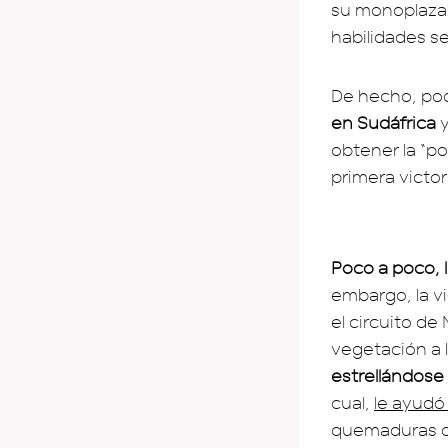
su monoplaza,
habilidades se
De hecho, po
en Sudáfrica
y
obtener la “p
primera victori
Poco a poco, 
embargo, la v
el circuito de
vegetación a l
estrellándose
cual,
le ayudó
quemaduras de