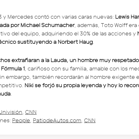
13 y Mercedes contó con varias caras nuevas:
Lewis Ha
jada por Michael Schumacher
, además, Toto Wolff era
tivo del equipo, adquiriendo el 30% de las acciones y
 técnico sustituyendo a Norbert Haug
.
hos extrañaran a la Lauda, un hombre muy respetado 
 Fórmula 1
, cariñoso con su familia, amable con los me
Sin embargo, también recordarán al hombre exigente 
petitivo.
Niki se forjó su propia leyenda y hoy lo reco
Lauda
.
Univisión
,
CNN
nes:
People
,
PatiodeAutos.com
,
CNN