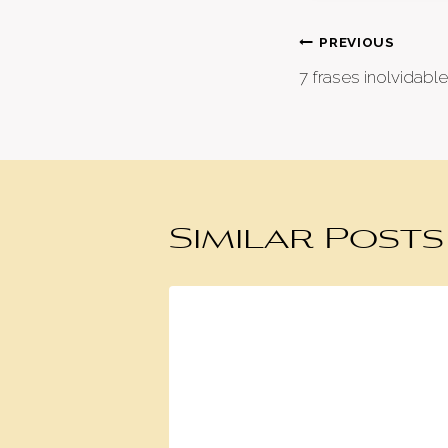
Post
PREVIOUS
7 frases inolvidabl
naviga
Similar Posts