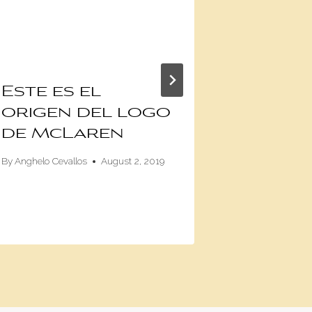
Este es el
Estos 
origen del logo
autos
de McLaren
chino
barat
By
Anghelo Cevallos
August 2, 2019
Ecuad
By
Anghelo Cev