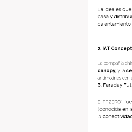
La idea es que
casa y distribu
calentamiento 
2. IAT Concept
La compañía chin
canopy,
y la
se
antimotines con 
3. Faraday Fu
El FFZERO1 fu
(conocida en l
la
conectividad