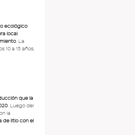
o ecológico
ra local
.
imiento
. La
s 10 a 15 años,
ucción que la
020
. Luego del
on la
 de litio con el