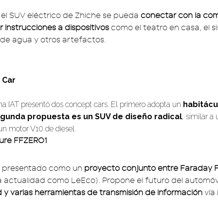
 el SUV eléctrico de Zhiche se pueda
conectar con la co
ir instrucciones a dispositivos
como el teatro en casa, el 
de agua y otros artefactos.
 Car
a IAT presentó dos concept cars. El primero adopta un
habitácu
gunda propuesta es un SUV de diseño radical
, similar a
un motor V10 de diesel.
ture FFZERO1
e presentado como un
proyecto conjunto entre Faraday 
a actualidad como LeEco). Propone el futuro del automóvi
 y varias herramientas de transmisión de información
vía 