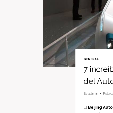
GENERAL
7 increí
del Aut
By
admin
Februa
El
Beijing Aut