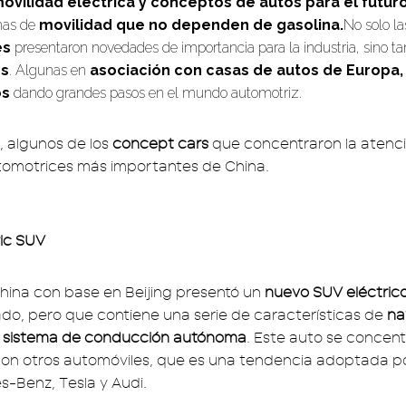
ovilidad eléctrica
y conceptos de autos para el futur
as de
movilidad que no dependen de gasolina.
No solo l
es
presentaron novedades de importancia para la industria, sino t
es
. Algunas en
asociación con casas de autos de Europa, 
os
dando grandes pasos en el mundo automotriz.
, algunos de los
concept cars
que concentraron la atenc
tomotrices más importantes de China.
ric SUV
ina con base en Beijing presentó un
nuevo SUV eléctric
ado, pero que contiene una serie de características de
na
 y sistema de conducción autónoma
. Este auto se concent
con otros automóviles, que es una tendencia adoptada p
-Benz, Tesla y Audi.