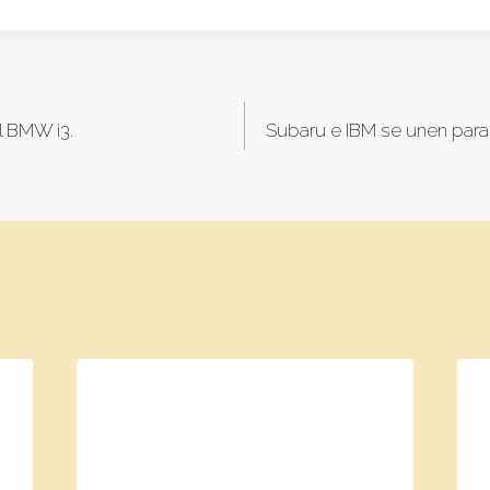
l BMW i3.
Subaru e IBM se unen para 
tion