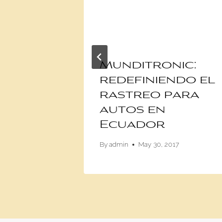
Munditronic:
y
redefiniendo el
 gana
rastreo para
ia
autos en
Ecuador
By
admin
May 30, 2017