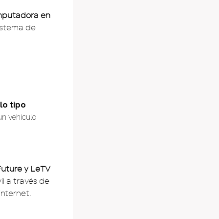
mputadora en
sistema de
lo tipo
 un vehículo
Future y LeTV
l a través de
internet.