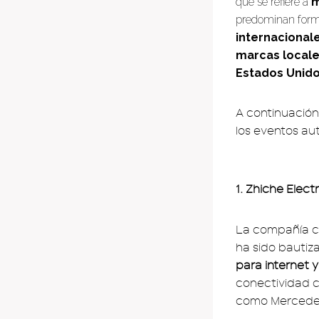
que se refiere a
m
predominan form
internacional
marcas local
Estados Unid
A continuación
los eventos au
1. Zhiche Elect
La compañía ch
ha sido bautiz
para internet
conectividad 
como Mercedes