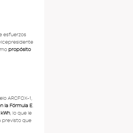
e esfuerzos
 vicepresidente
como
propósito
delo ARCFOX-1,
n la Fórmula E
.
6 kWh
, lo que le
á previsto que