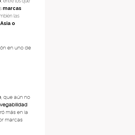
o
, entre los que
as
marcas
ambién las
Asia o
ión en uno de
o
, que aún no
vegabilidad
ró más en la
or marcas