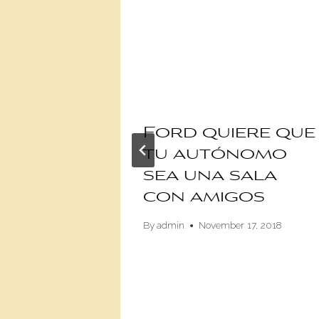
-150
Ford quiere que
tu autónomo
ón
sea una sala
ca de
con amigos
 un
By
admin
November 17, 2018
ro