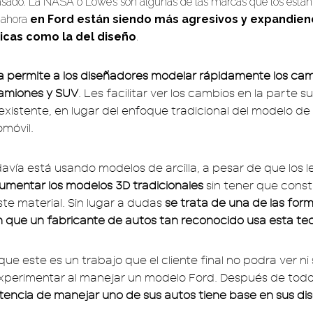
asado. La NASA o Lowe’s son algunas de las marcas que los está
 ahora
en Ford están siendo más agresivos y expandien
ticas como la del diseño
.
a permite a los diseñadores modelar rápidamente los ca
camiones y SUV
. Les facilitar ver los cambios en la parte s
 existente, en lugar del enfoque tradicional del modelo de a
omóvil.
davía está usando modelos de arcilla, a pesar de que los 
umentar los modelos 3D tradicionales
sin tener que const
ste material. Sin lugar a dudas
se trata de una de las for
n que un fabricante de autos tan reconocido usa esta te
ue este es un trabajo que el cliente final no podra ver ni 
xperimentar al manejar un modelo Ford. Después de todo
otencia de manejar uno de sus autos tiene base en sus di