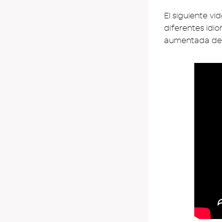
El siguiente vi
diferentes idio
aumentada den