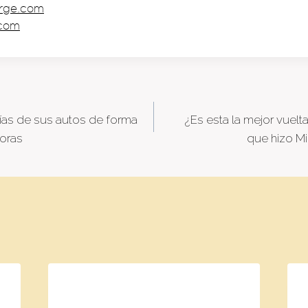
rge.com
.com
ías de sus autos de forma
¿Es esta la mejor vuelt
tion
horas
que hizo M