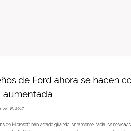
eños de Ford ahora se hacen c
d aumentada
mber 15, 2017
ns de Microsoft han estado girando lentamente hacia los mercad