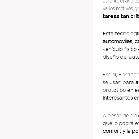
durante el año p
varios motivos, y
tareas tan crí
Esta tecnologí
automóviles, 
vehículo físico
diseño del aut
Eso sí, Ford to
se usan para
a
prototipo en e
interesantes e
A pesar de de q
que lo podrá e
confort y la p