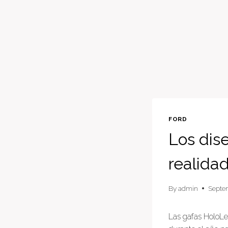
FORD
Los dis
realida
By
admin
Septe
Las gafas HoloLe