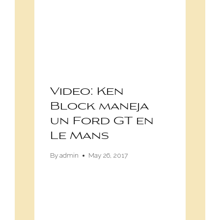
Video: Ken
Block maneja
un Ford GT en
Le Mans
By
admin
May 26, 2017