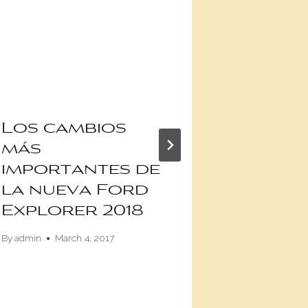
Los cambios
Ford:
más
prom
importantes de
las
la nueva Ford
intera
Explorer 2018
human
máqui
By
admin
March 4, 2017
tecno
By
Damián Fanel