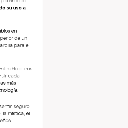
n probando por
do su uso a
mbios en
uperior de un
rcilla para el
lentes HoloLens
ruir cada
mas más
cnología
.
sentir, seguro
,
la mística, el
seños
.