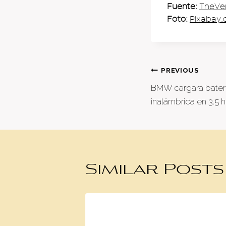
Fuente:
TheVe
Foto:
Pixabay
Post
PREVIOUS
BMW cargará bater
naviga
inalámbrica en 3.5 
Similar Posts