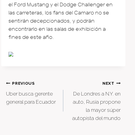
el Ford Mustang y el Dodge Challenger en
las carreteras, los fans del Camaro no se
sentirán decepcionados, y podrán
encontrarlo en las salas de exhibición a
fines de este año.
Post
PREVIOUS
NEXT
Uber busca gerente
De Londres a N.Y. en
navigation
general para Ecuador
auto, Rusia propone
la mayor súper
autopista del mundo