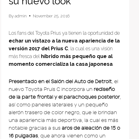
su nuevo look
By
admin
November 25, 2016
Los fans del Toyota Prius ya tienen la oportunidad de
echar un vistazo a la nueva apariencia de la
versión 2017 del Prius C
, la cual es una visión
más fresca del
híbrido más pequeño que al
momento comercializa la casa japonesa
.
Presentado en el Salón del Auto de Detroit
, el
nuevo Toyota Pruis C incorpora un
rediseño
de la parte frontal y el parachoques posterior
,
así como paneles laterales y un pequeño
alerón trasero de color negro, que le brindan
una apariencia más deportiva, la cual es más
notable gracias a sus
aros de aleación de 15 o
16 pulgadas
, que ahora vienen como un