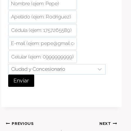
Enviar
Post
PREVIOUS
NEXT