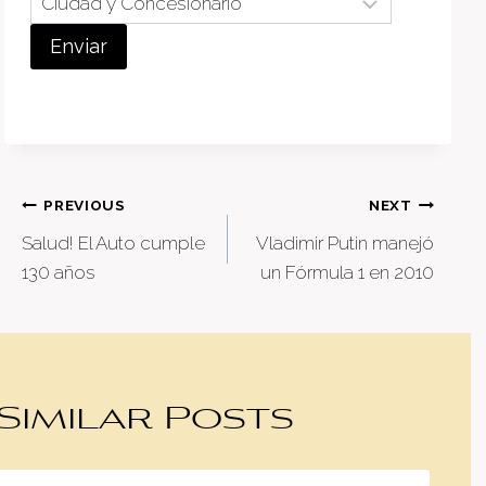
Enviar
Post
PREVIOUS
NEXT
Salud! El Auto cumple
Vladimir Putin manejó
navigation
130 años
un Fórmula 1 en 2010
Similar Posts