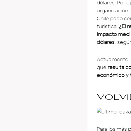
dólares. Por e
organización l
Chile pagó ce
turística.
¿El r
impacto mediá
dólares
, segú
Actualmente l
que
resulta co
económico y t
Volvi
Para los más p