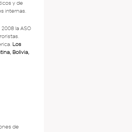
icos y de
es internas.
o 2008 la ASO
oristas.
érica.
Los
na, Bolivia,
lones de