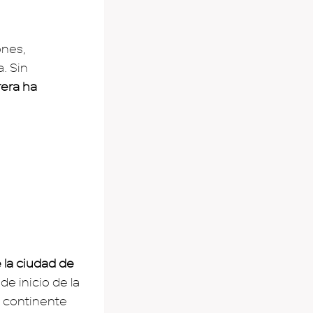
ones,
. Sin
rera ha
e la ciudad de
de inicio de la
l continente