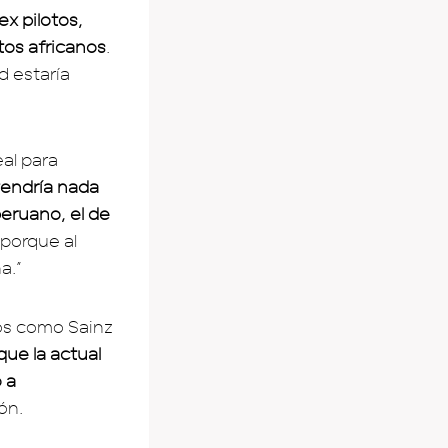
ex pilotos,
tos africanos
.
d estaría
eal para
 tendría nada
peruano, el de
 porque al
a.”
tos como Sainz
ue la actual
o a
ón.