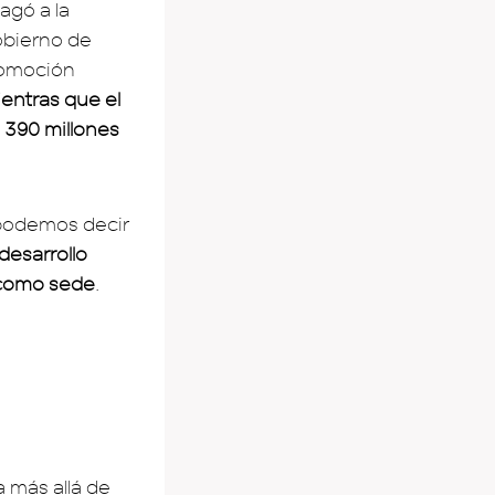
agó a la
obierno de
romoción
ientras que el
 390 millones
 podemos decir
desarrollo
e como sede
.
a más allá de