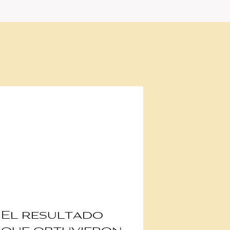
El resultado
Sébast