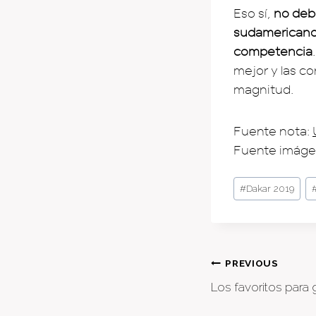
Eso sí,
no debe
sudamericanos,
competencia
mejor y las c
magnitud.
Fuente nota:
Fuente imáge
Post
#
Dakar 2019
Tags:
Post
PREVIOUS
Los favoritos para 
naviga