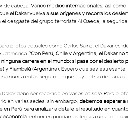
or de cabeza.
Varios medios internacionales, así como 
ue el Dakar vuelva a sus orígenes y recorra los desier
 el desgaste del grupo terrorista Al Qaeda, la segurida
ara pilotos actuales como Carlos Sainz, el Dakar es id
 Sudamérica:
“Con Perú, Chile y Argentina, el Dakar no
 ninguna carrera en el mundo; si pasa por el desierto 
e) y Fiambalá (Argentina)
. Espero que sea estresante,
una nunca estás seguro de que hay detrás de cada un
 Dakar debe ser recorrido en varios países? Para pilo
rlo en varias sedes, sin embargo,
debemos esperar a q
ce en Perú para analizar a detalle el resultado en cuant
 y economía
; entonces podríamos llegar a una conclusi