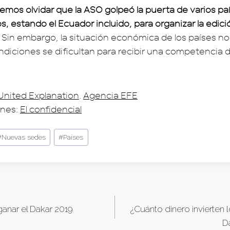
mos olvidar que la ASO golpeó la puerta de varios pa
 estando el Ecuador incluido, para organizar la edició
. Sin embargo, la situación económica de los países no
ondiciones se dificultan para recibir una competencia
United Explanation
.
Agencia EFE
nes:
El confidencial
#
Nuevas sedes
#
Países
ganar el Dakar 2019
¿Cuánto dinero invierten l
tion
D