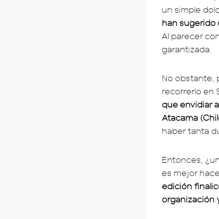
un simple dol
han sugerido q
Al parecer con
garantizada.
No obstante, p
recorrerlo en
que envidiar a
Atacama (Chil
haber tanta d
Entonces, ¿un
es mejor hace
edición finali
organización