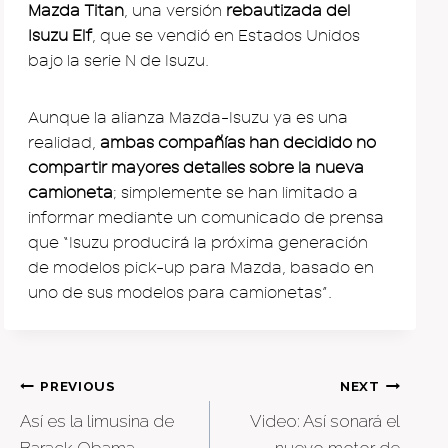
Mazda Titan
, una versión
rebautizada del
Isuzu Elf
, que se vendió en Estados Unidos
bajo la serie N de Isuzu.
Aunque la alianza Mazda-Isuzu ya es una
realidad,
ambas compañías han decidido no
compartir mayores detalles sobre la nueva
camioneta
; simplemente se han limitado a
informar mediante un comunicado de prensa
que “Isuzu producirá la próxima generación
de modelos pick-up para Mazda, basado en
uno de sus modelos para camionetas”.
Post
PREVIOUS
NEXT
Así es la limusina de
Video: Así sonará el
navigation
Barack Obama
nuevo motor de