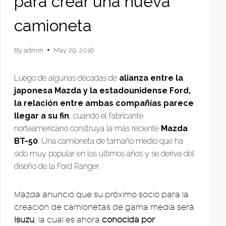
para crear una nueva
camioneta
By
admin
May 29, 2016
Luego de algunas décadas de
alianza entre la
japonesa Mazda y la estadounidense Ford,
la relación entre ambas compañías parece
llegar a su fin
, cuando el fabricante
norteamericano construya la más reciente
Mazda
BT-50
. Una camioneta de tamaño medio que ha
sido muy popular en los últimos años y se deriva del
diseño de la Ford Ranger.
Mazda anunció que su próximo socio para la
creación de camionetas de gama media será
Isuzu
, la cual es ahora
conocida por