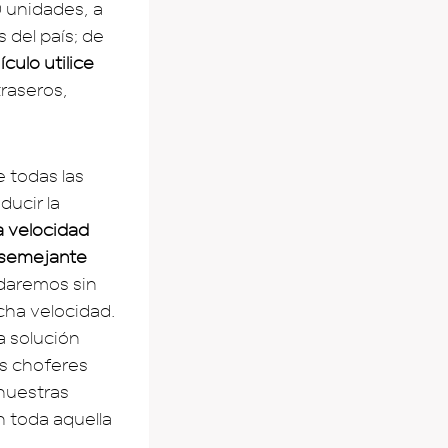
0 unidades, a
 del país; de
culo utilice
traseros,
 todas las
ducir la
a velocidad
n semejante
edaremos sin
cha velocidad.
a solución
os choferes
 nuestras
n toda aquella