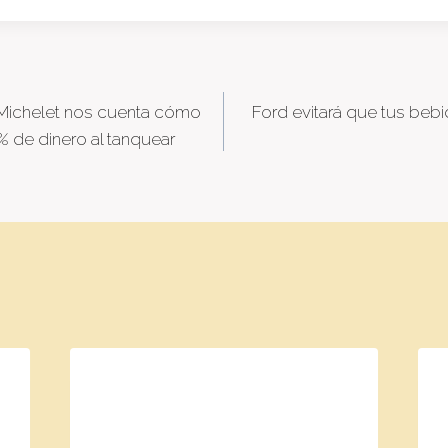
 Michelet nos cuenta cómo
Ford evitará que tus beb
tion
% de dinero al tanquear