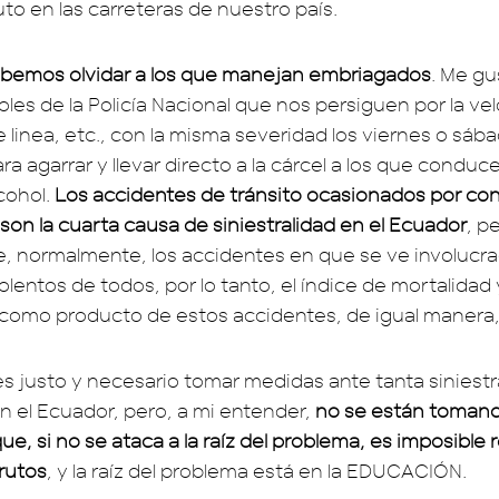
uto en las carreteras de nuestro país.
bemos olvidar a los que manejan embriagados
. Me gu
les de la Policía Nacional que nos persiguen por la ve
 linea, etc., con la misma severidad los viernes o sáb
 agarrar y llevar directo a la cárcel a los que conduce
cohol.
Los accidentes de tránsito ocasionados por co
 son la cuarta causa de siniestralidad en el Ecuador
, p
, normalmente, los accidentes en que se ve involucrad
olentos de todos, por lo tanto, el índice de mortalidad
como producto de estos accidentes, de igual manera, 
s justo y necesario tomar medidas ante tanta siniestr
 el Ecuador, pero, a mi entender,
no se están tomand
ue, si no se ataca a la raíz del problema, es imposible 
rutos
, y la raíz del problema está en la EDUCACIÓN.