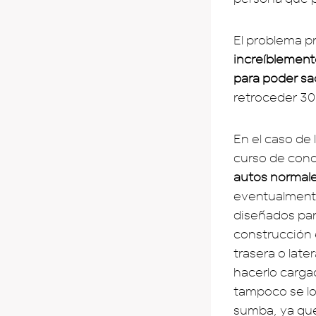
El problema pr
increíblement
para poder sac
retroceder 30
En el caso de 
curso de con
autos normale
eventualmente
diseñados par
construcción e
trasera o late
hacerlo cargad
tampoco se lo
sumba, ya que