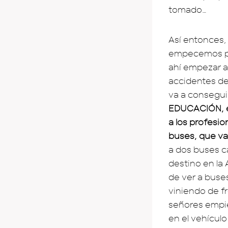
tomado…
Así entonces,
empecemos por
ahí empezar a
accidentes de 
va a consegui
EDUCACIÓN, ed
a los profesi
buses, que vam
a dos buses c
destino en la
de ver a buse
viniendo de f
señores empie
en el vehícul