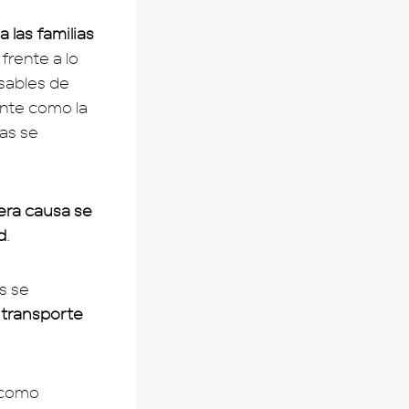
 las familias
, frente a lo
sables de
ente como la
ras se
era causa se
d
.
s se
 transporte
o como