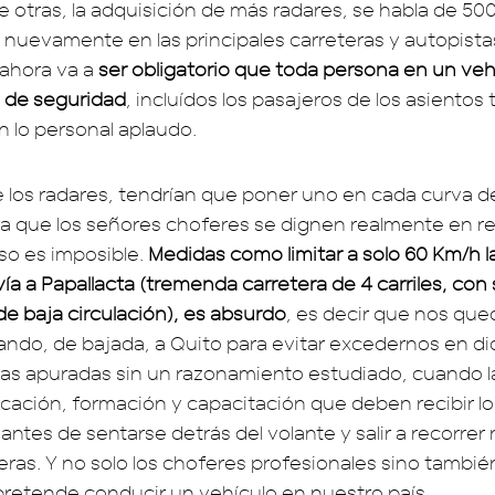
 otras, la adquisición de más radares, se habla de 50
 nuevamente en las principales carreteras y autopistas
 ahora va a
ser obligatorio que toda persona en un vehí
s de seguridad
, incluídos los pasajeros de los asientos 
 lo personal aplaudo.
e los radares, tendrían que poner uno en cada curva de
ra que los señores choferes se dignen realmente en re
eso es imposible.
Medidas como limitar a solo 60 Km/h l
vía a Papallacta (tremenda carretera de 4 carriles, co
 de baja circulación), es absurdo
, es decir que nos qu
ando, de bajada, a Quito para evitar excedernos en di
das apuradas sin un razonamiento estudiado, cuando l
ucación, formación y capacitación que deben recibir l
antes de sentarse detrás del volante y salir a recorrer
teras. Y no solo los choferes profesionales sino tambié
retende conducir un vehículo en nuestro país.