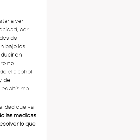
staría ver
locidad, por
ados de
n bajo los
nducir en
ero no
o el alcohol
 y de
es altísimo.
alidad que va
o las medidas
resolver lo que