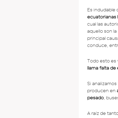
Es indudable 
ecuatorianas 
cual las auto
aquello son l
principal caus
conduce, entr
Todo esto es 
llama falta de
Si analizamos 
producen en
pesado
, buse
A raíz de tan