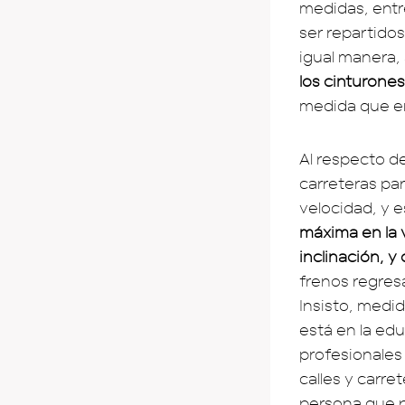
medidas, entre
ser repartidos
igual manera,
los cinturone
medida que en
Al respecto d
carreteras pa
velocidad, y 
máxima en la 
inclinación, y
frenos regres
Insisto, medi
está en la ed
profesionales 
calles y carre
persona que p