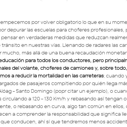
 empecemos por volver obligatorio lo que en su mome
 depurar las escuelas para choferes profesionales, 
 pensar en verdaderas medidas que reduzcan realmen
tránsito en nuestras vías. Llenando de radares las ca
r mucho, más allá de una buena recaudación monetar
ucación para todos los conductores, pero principalm
onales del volante, choferes de camiones y, sobre todo
os a reducir la mortalidad en las carreteras
; cuando
argados de pasajeros compitiendo por quién llega más
 Alóag – Santo Domingo (popr citar un ejemplo), o cu
s circulando a 120 – 130 Km/h y rebasando así tengan o
rente, o rebasando en curva, algo tan común en ellos,
cen a comprender la responsabilidad que significa ll
o que conducen, ahí sí que tendremos menos acciden