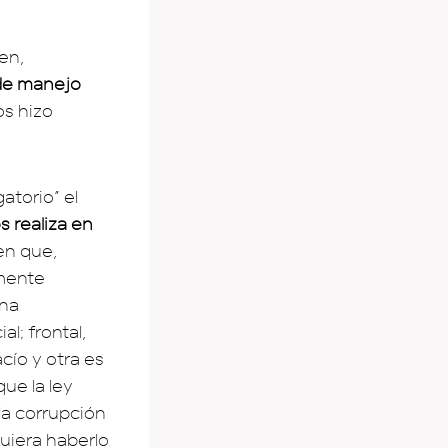
men,
 de manejo
os hizo
atorio” el
s realiza en
 en que,
amente
una
l; frontal,
cío y otra es
ue la ley
la corrupción
uiera haberlo