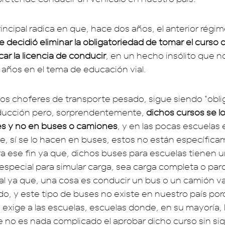
incipal radica en que, hace dos años, el anterior régi
e decidió eliminar la obligatoriedad de tomar el curso
ar la licencia de conducir
, en un hecho insólito que n
 años en el tema de educación vial.
los choferes de transporte pesado, sigue siendo “oblig
ducción pero, sorprendentemente,
dichos cursos se lo
s y no en buses o camiones
, y en las pocas escuelas
, sí se lo hacen en buses, estos no están específic
a ese fin ya que, dichos buses para escuelas tienen 
special para simular carga, sea carga completa o parcia
ral ya que, una cosa es conducir un bus o un camión va
o, y este tipo de buses no existe en nuestro país porq
 exige a las escuelas, escuelas donde, en su mayoría, 
 no es nada complicado el aprobar dicho curso sin siq