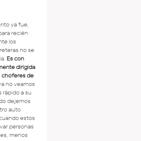
nto ya fue,
para recién
te los
rreteras no se
ia.
Es con
ente dirigida
, choferes de
 ya no veamos
 rápido a su
ando dejemos
tro auto
 cuando estos
evar personas
tes, menos