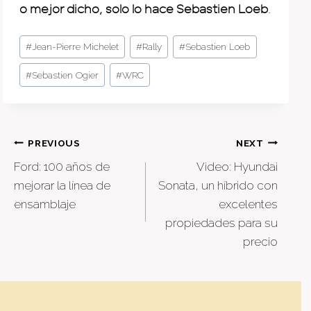
o mejor dicho, solo lo hace Sebastien Loeb
.
Post
#
Jean-Pierre Michelet
#
Rally
#
Sebastien Loeb
Tags:
#
Sebastien Ogier
#
WRC
Post
PREVIOUS
NEXT
Ford: 100 años de
Video: Hyundai
navigation
mejorar la línea de
Sonata, un híbrido con
ensamblaje
excelentes
propiedades para su
precio